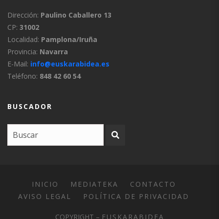
Dirección:
Paulino Caballero 13
CP:
31002
Localidad:
Pamplona/Iruña
Provincia:
Navarra
E-Mail:
info@euskarabidea.es
Teléfono:
848 42 60 54
BUSCADOR
INICIO
MEDIATEKA
CONTACTO
AVISO LEGAL
POLÍTICA DE PRIVACIDAD
COPYRIGHT –
EUSKARABIDEA