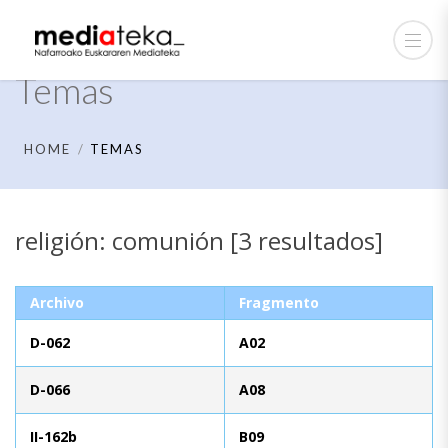
Temas
HOME
TEMAS
religión: comunión [3 resultados]
Archivo
Fragmento
D-062
A02
D-066
A08
II-162b
B09