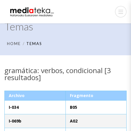
Temas
HOME
TEMAS
gramática: verbos, condicional [3
resultados]
Archivo
Fragmento
I-034
B05
I-069b
A02