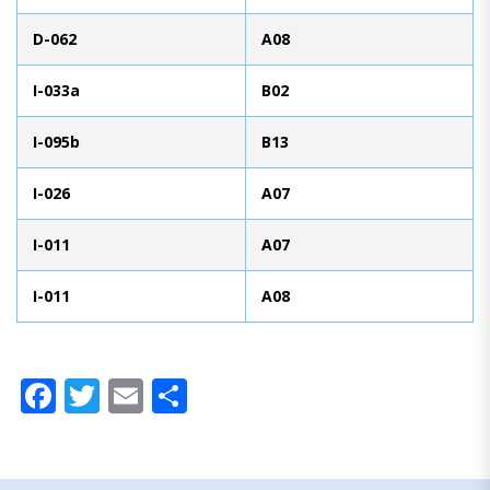
D-062
A08
I-033a
B02
I-095b
B13
I-026
A07
I-011
A07
I-011
A08
Facebook
Twitter
Email
Compartir