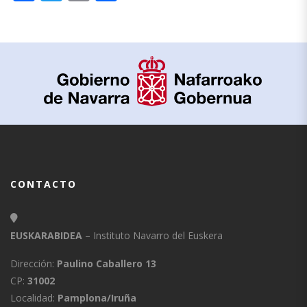
CONTACTO
EUSKARABIDEA
– Instituto Navarro del Euskera
Dirección:
Paulino Caballero 13
CP:
31002
Localidad:
Pamplona/Iruña