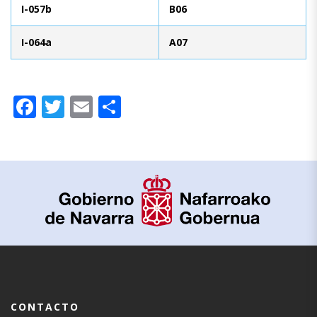
I-057b
B06
I-064a
A07
Facebook
Twitter
Email
Compartir
CONTACTO