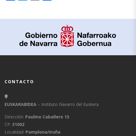
CONTACTO
EUSKARABIDEA
– Instituto Navarro del Euskera
Dirección:
Paulino Caballero 13
CP:
31002
Localidad:
Pamplona/Iruña