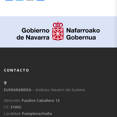
CONTACTO
EUSKARABIDEA
– Instituto Navarro del Euskera
Dirección:
Paulino Caballero 13
CP:
31002
Localidad:
Pamplona/Iruña