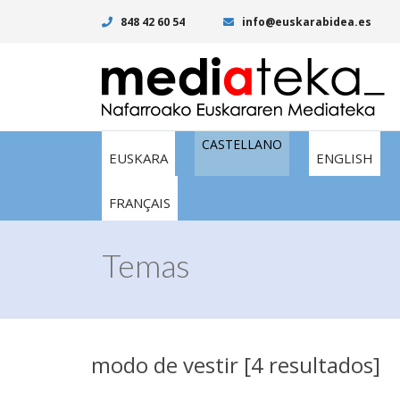
848 42 60 54
info@euskarabidea.es
CASTELLANO
EUSKARA
ENGLISH
FRANÇAIS
Temas
modo de vestir [4 resultados]