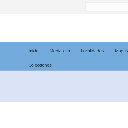
Buscar
por:
Inicio
Mediateka
Localidades
Mapas
Colecciones