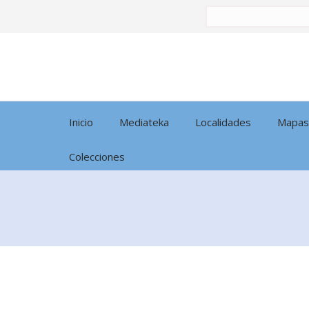
Buscar
por:
Inicio
Mediateka
Localidades
Mapas
Colecciones