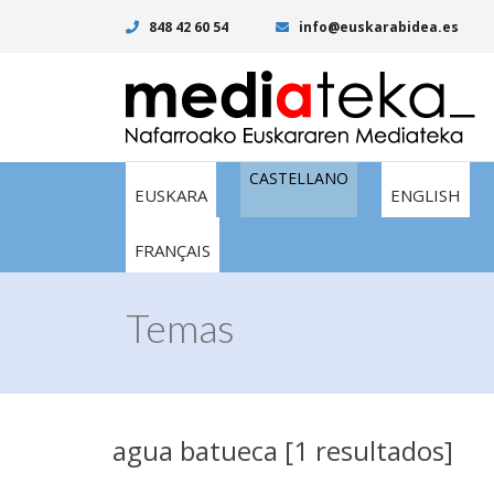
848 42 60 54
info@euskarabidea.es
CASTELLANO
EUSKARA
ENGLISH
FRANÇAIS
Temas
agua batueca [1 resultados]