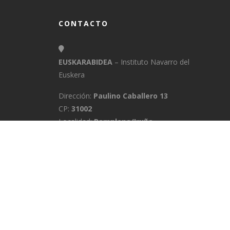
CONTACTO
EUSKARABIDEA
– Instituto Navarro del
Euskera
Dirección:
Paulino Caballero 13
CP:
31002
Localidad:
Pamplona/Iruña
Provincia:
Navarra
E-Mail:
info@euskarabidea.es
Teléfono:
848 42 60 54
INICIO
MEDIATEKA
CONTACTO
A
POLÍTICA DE PRIVACIDAD