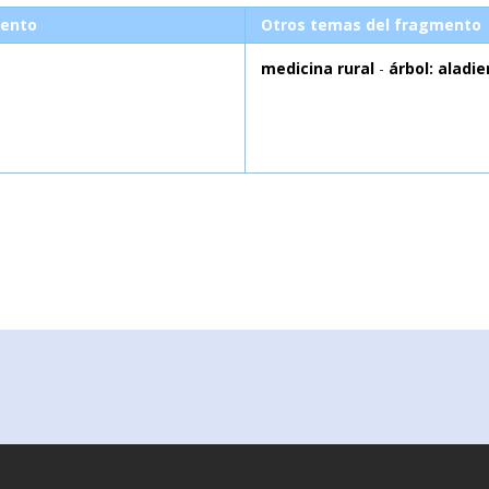
ento
Otros temas del fragmento
medicina rural
-
árbol: aladie