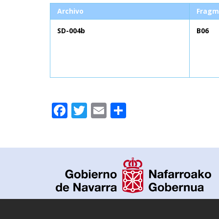
Archivo
Fragm
SD-004b
B06
Facebook
Twitter
Email
Compartir