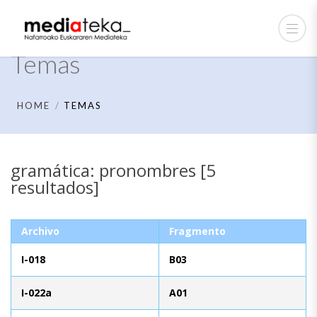
Temas
HOME
TEMAS
gramática: pronombres [5
resultados]
Archivo
Fragmento
I-018
B03
I-022a
A01