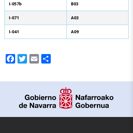
I-057b
B03
I-071
A03
I-041
A09
Facebook
Twitter
Email
Compartir