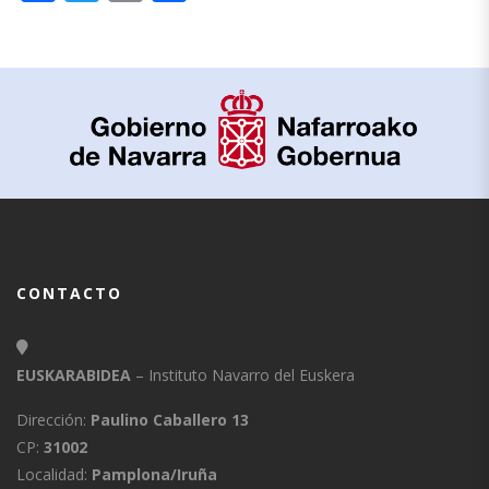
CONTACTO
EUSKARABIDEA
– Instituto Navarro del Euskera
Dirección:
Paulino Caballero 13
CP:
31002
Localidad:
Pamplona/Iruña