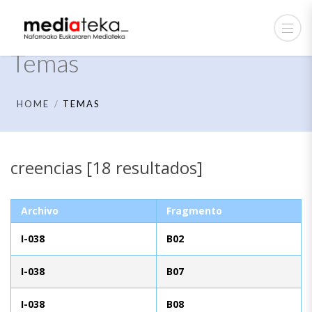
Temas
HOME
TEMAS
creencias [18 resultados]
Archivo
Fragmento
I-038
B02
I-038
B07
I-038
B08