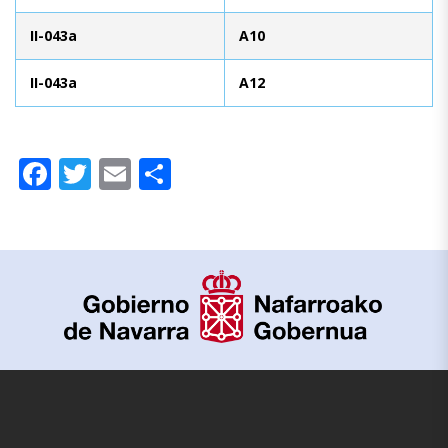
II-043a
A10
II-043a
A12
Facebook
Twitter
Email
Compartir