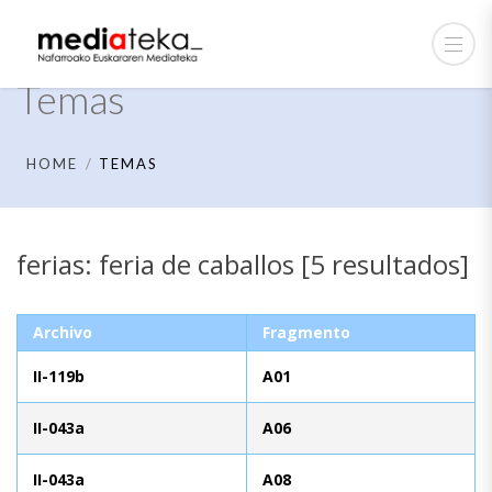
Temas
HOME
TEMAS
ferias: feria de caballos [5 resultados]
Archivo
Fragmento
II-119b
A01
II-043a
A06
II-043a
A08