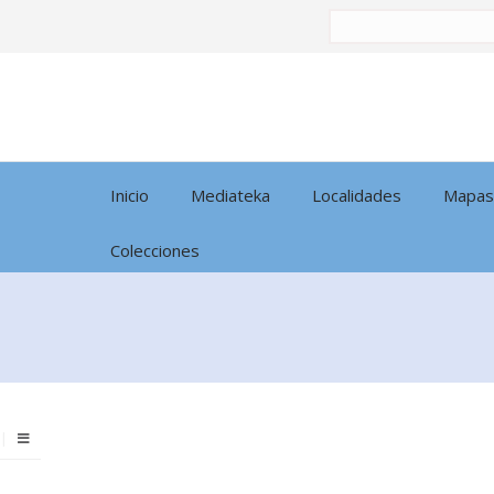
Buscar
por:
Inicio
Mediateka
Localidades
Mapas
Colecciones