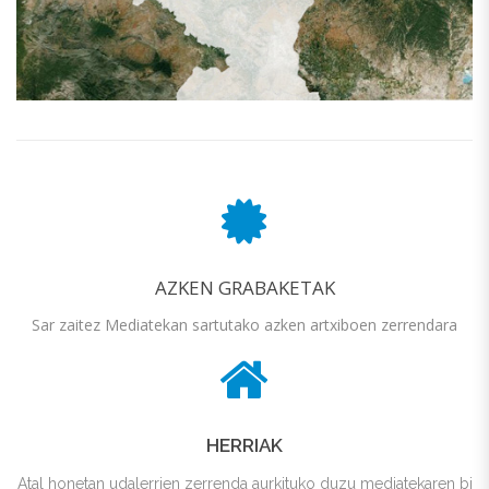
AZKEN GRABAKETAK
Sar zaitez Mediatekan sartutako azken artxiboen zerrendara
HERRIAK
Atal honetan udalerrien zerrenda aurkituko duzu mediatekaren bi