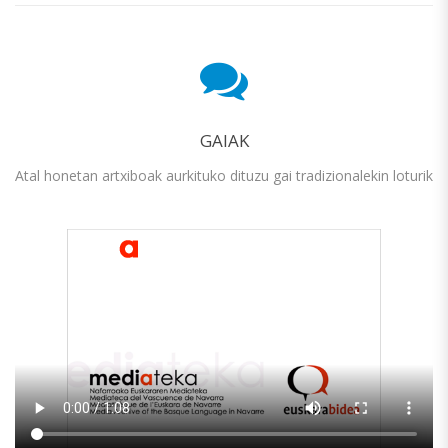
GAIAK
Atal honetan artxiboak aurkituko dituzu gai tradizionalekin loturik