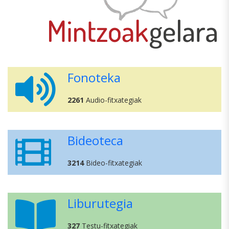
Fonoteka
2261
Audio-fitxategiak
Bideoteca
3214
Bideo-fitxategiak
Liburutegia
327
Testu-fitxategiak