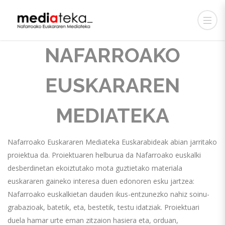
NAFARROAKO
EUSKARAREN
MEDIATEKA
Nafarroako Euskararen Mediateka Euskarabideak abian jarritako
proiektua da. Proiektuaren helburua da Nafarroako euskalki
desberdinetan ekoiztutako mota guztietako materiala
euskararen gaineko interesa duen edonoren esku jartzea:
Nafarroako euskalkietan dauden ikus-entzunezko nahiz soinu-
grabazioak, batetik, eta, bestetik, testu idatziak. Proiektuari
duela hamar urte eman zitzaion hasiera eta, orduan,