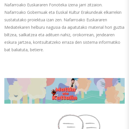
Nafarroako Euskararen Fonoteka izena jarri zitzaion.
Nafarroako Gobernuak eta Euskal Kultur Erakundeak elkarrekin
sustatutako proiektua izan zen. Nafarroako Euskararen
Mediatekaren helburu nagusia da aipatutako material hori guztia
biltzea, sailkatzea eta adituen nahiz, orokorrean, jendearen
eskura jartzea, kontsultatzeko erraza den sistema informatiko
bat baliatuta, betiere.