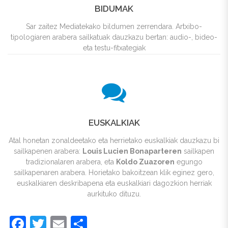
BIDUMAK
Sar zaitez Mediatekako bildumen zerrendara. Artxibo-
tipologiaren arabera sailkatuak dauzkazu bertan: audio-, bideo-
eta testu-fitxategiak
EUSKALKIAK
Atal honetan zonaldeetako eta herrietako euskalkiak dauzkazu bi
sailkapenen arabera:
Louis Lucien Bonaparteren
sailkapen
tradizionalaren arabera, eta
Koldo Zuazoren
egungo
sailkapenaren arabera. Horietako bakoitzean klik eginez gero,
euskalkiaren deskribapena eta euskalkiari dagozkion herriak
aurkituko dituzu.
Facebook
Twitter
Email
Share