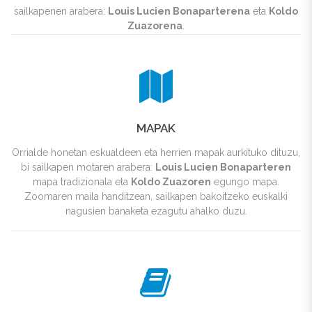
sailkapenen arabera:
Louis Lucien Bonaparterena
eta
Koldo
Zuazorena
.
MAPAK
Orrialde honetan eskualdeen eta herrien mapak aurkituko dituzu,
bi sailkapen motaren arabera:
Louis Lucien Bonaparteren
mapa tradizionala eta
Koldo Zuazoren
egungo mapa.
Zoomaren maila handitzean, sailkapen bakoitzeko euskalki
nagusien banaketa ezagutu ahalko duzu.