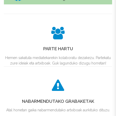
PARTE HARTU
Hemen sakatuta mediatekarekin kolaboratu dezakezu. Partekatu
zure ideiak eta artxiboak. Guk lagunduko dizugu horretan!
NABARMENDUTAKO GRABAKETAK
Atal honetan gaika nabarmendutako artxiboak aurkituko dituzu.