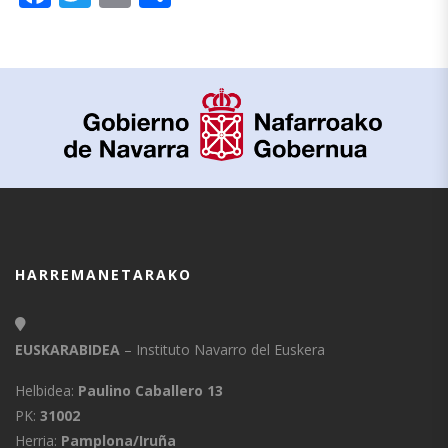
HARREMANETARAKO
EUSKARABIDEA
– Instituto Navarro del Euskera
Helbidea:
Paulino Caballero 13
PK:
31002
Herria:
Pamplona/Iruña