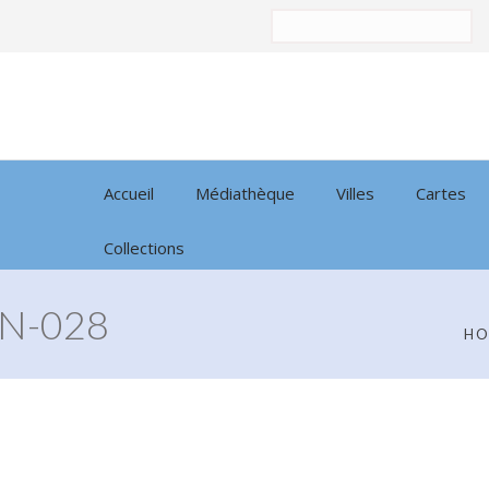
Trier
par:
Accueil
Médiathèque
Villes
Cartes
Collections
N-028
H