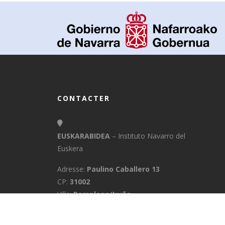
CONTACTER
EUSKARABIDEA
– Instituto Navarro del
Euskera
Adresse:
Paulino Caballero 13
CP:
31002
Ville:
Pamplona/Iruña
Province:
Navarra
E-Mail:
info@euskarabidea.es