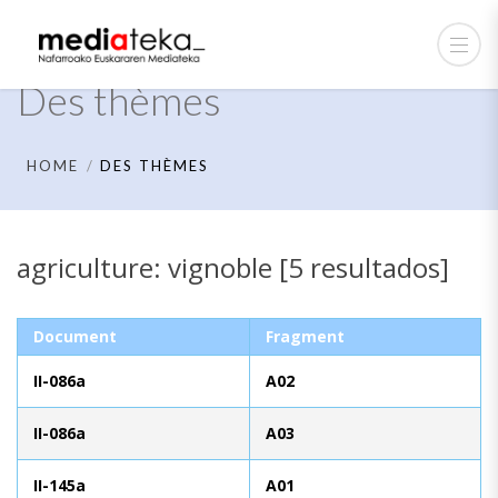
Des thèmes
HOME
DES THÈMES
agriculture: vignoble [5 resultados]
Document
Fragment
II-086a
A02
II-086a
A03
II-145a
A01