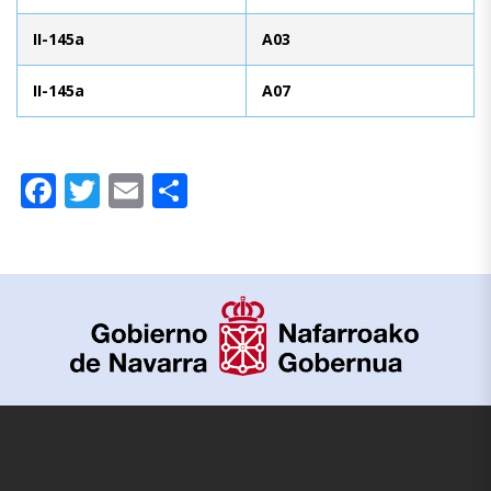
II-145a
A03
II-145a
A07
Facebook
Twitter
Email
Partager