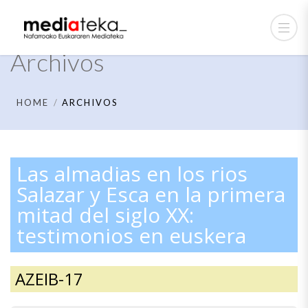
Archivos
HOME
ARCHIVOS
Las almadias en los rios
Salazar y Esca en la primera
mitad del siglo XX:
testimonios en euskera
AZEIB-17