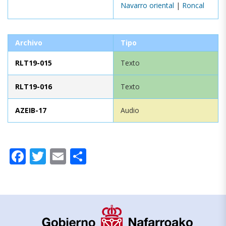
Navarro oriental
|
Roncal
Archivo
Tipo
RLT19-015
Texto
RLT19-016
Texto
AZEIB-17
Audio
Facebook
Twitter
Email
Compartir