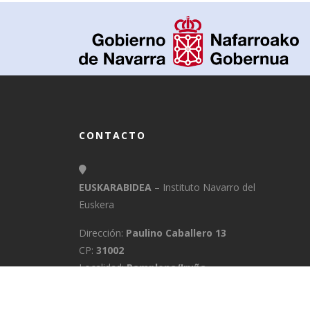
CONTACTO
EUSKARABIDEA
– Instituto Navarro del
Euskera
Dirección:
Paulino Caballero 13
CP:
31002
Localidad:
Pamplona/Iruña
Provincia:
Navarra
E-Mail:
info@euskarabidea.es