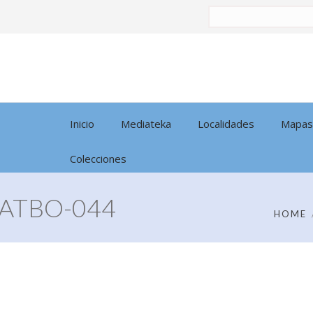
Buscar
por:
Inicio
Mediateka
Localidades
Mapas
Colecciones
ATBO-044
HOME