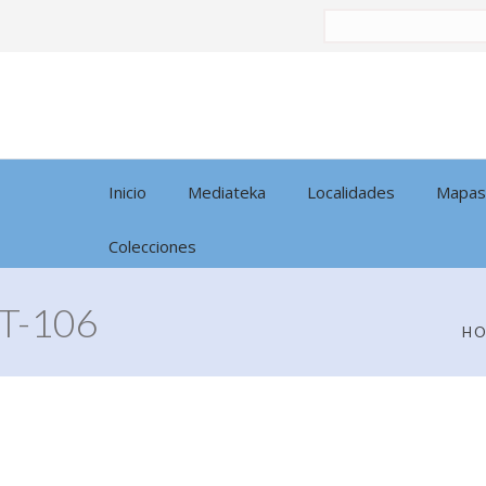
Buscar
por:
Inicio
Mediateka
Localidades
Mapas
Colecciones
T-106
H