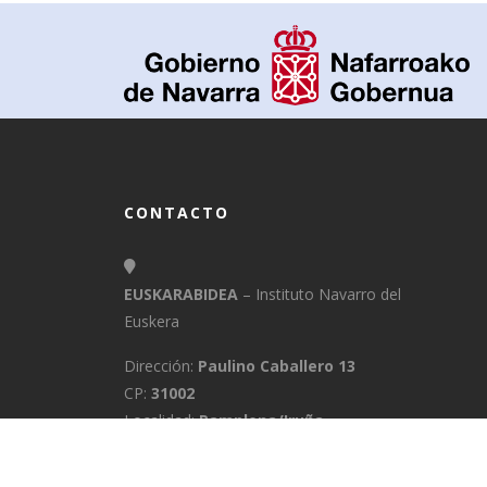
CONTACTO
EUSKARABIDEA
– Instituto Navarro del
Euskera
Dirección:
Paulino Caballero 13
CP:
31002
Localidad:
Pamplona/Iruña
Provincia:
Navarra
E-Mail:
info@euskarabidea.es