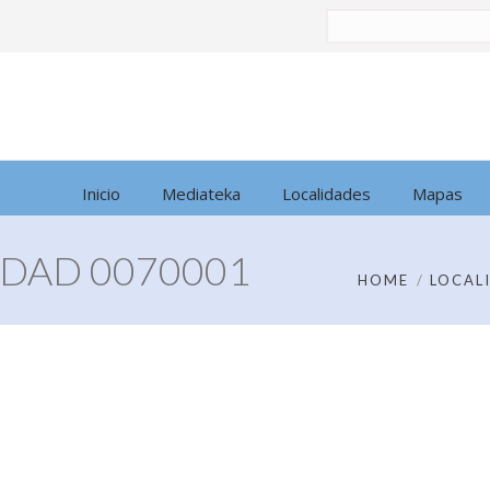
Buscar
por:
Inicio
Mediateka
Localidades
Mapas
DAD 0070001
HOME
LOCAL