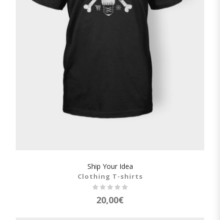
Ship Your Idea
SHOW DETAILS
Clothing T-shirts
20,00
€