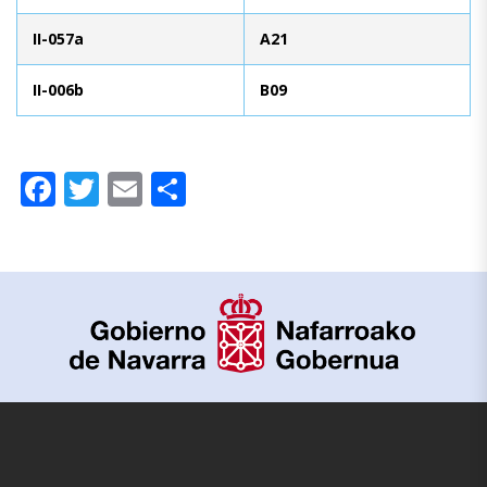
II-057a
A21
II-006b
B09
Facebook
Twitter
Email
Compartir