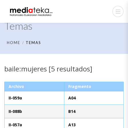
Temas
HOME
TEMAS
baile:mujeres [5 resultados]
Archivo
Fragmento
II-059a
A04
II-088b
B14
II-057a
A13