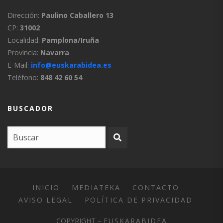
Dirección:
Paulino Caballero 13
CP:
31002
Localidad:
Pamplona/Iruña
Provincia:
Navarra
E-Mail:
info@euskarabidea.es
Teléfono:
848 42 60 54
BUSCADOR
INICIO
MEDIATEKA
CONTACTO
AVISO LEGAL
POLÍTICA DE PRIVACIDAD
COPYRIGHT –
EUSKARABIDEA