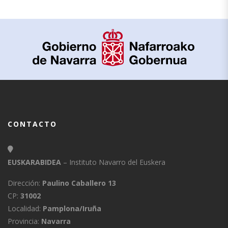
CONTACTO
EUSKARABIDEA
– Instituto Navarro del Euskera
Dirección:
Paulino Caballero 13
CP:
31002
Localidad:
Pamplona/Iruña
Provincia:
Navarra