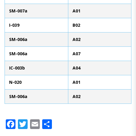
SM-007a
A01
I-039
B02
SM-006a
A02
SM-006a
A07
IC-003b
A04
N-020
A01
SM-006a
A02
Facebook
Twitter
Email
Compartir