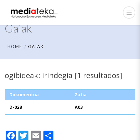
Gaiak
HOME
GAIAK
ogibideak: irindegia [1 resultados]
Dokumentua
Zatia
D-028
A03
Facebook
Twitter
Email
Share