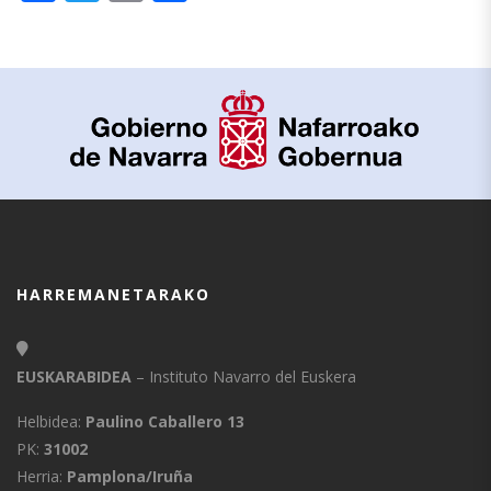
HARREMANETARAKO
EUSKARABIDEA
– Instituto Navarro del Euskera
Helbidea:
Paulino Caballero 13
PK:
31002
Herria:
Pamplona/Iruña