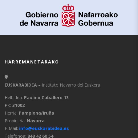
HARREMANETARAKO
EUSKARABIDEA
– Instituto Navarro del Euskera
Helbidea:
Paulino Caballero 13
PK:
31002
Herria:
Pamplona/Iruña
Probintzia:
Navarra
E-Mail:
info@euskarabidea.es
Telefonoa:
848 42 60 54