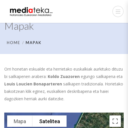
Mapak
HOME
MAPAK
Orri honetan eskualde eta herrietako euskalkiak aurkituko dituzu
bi sailkapenen arabera:
Koldo Zuazoren
egungo sailkapena eta
Louis Loucien Bonaparteren
sailkapen tradizionala. Horietako
bakoitzean klik eginez, euskalkien deskribapena eta haiei
dagozkien herriak aurki daitezke.
Mapa
Satelitea