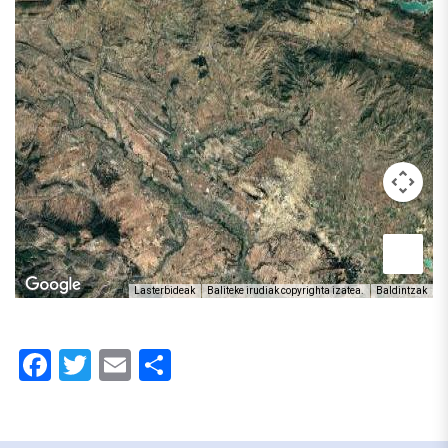
Lasterbideak
Baliteke irudiak copyrighta izatea.
Baldintzak
Facebook
Twitter
Email
Share