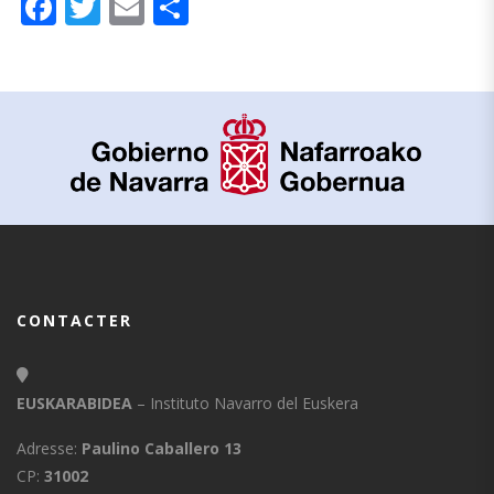
Facebook
Twitter
Email
Partager
CONTACTER
EUSKARABIDEA
– Instituto Navarro del Euskera
Adresse:
Paulino Caballero 13
CP:
31002