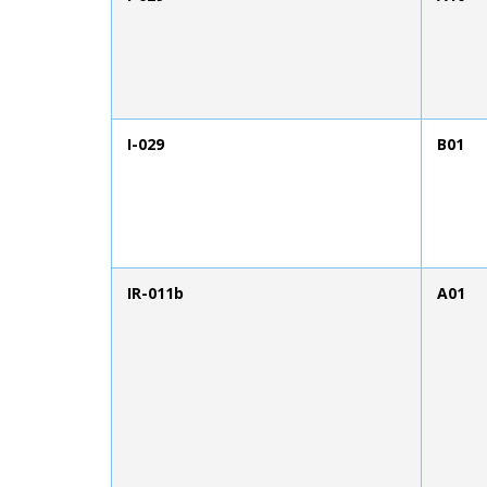
I-029
B01
IR-011b
A01