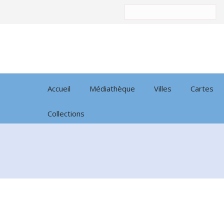
Trier
par:
Accueil
Médiathèque
Villes
Cartes
Collections