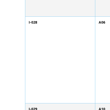
I-028
A06
I-029
A10