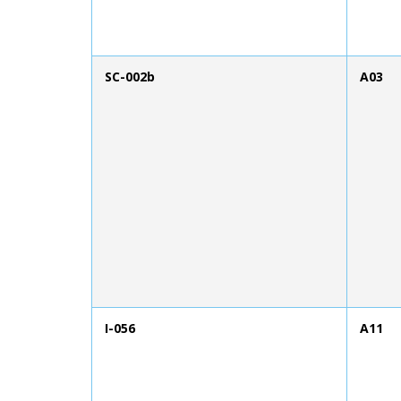
SC-002b
A03
I-056
A11