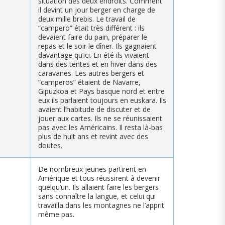
situation des deux endroits. Comment
il devint un jour berger en charge de
deux mille brebis. Le travail de
“campero” était très différent : ils
devaient faire du pain, préparer le
repas et le soir le dîner. Ils gagnaient
davantage qu’ici. En été ils vivaient
dans des tentes et en hiver dans des
caravanes. Les autres bergers et
“camperos” étaient de Navarre,
Gipuzkoa et Pays basque nord et entre
eux ils parlaient toujours en euskara. Ils
avaient l’habitude de discuter et de
jouer aux cartes. Ils ne se réunissaient
pas avec les Américains. Il resta là-bas
plus de huit ans et revint avec des
doutes.
De nombreux jeunes partirent en
Amérique et tous réussirent à devenir
quelqu’un. Ils allaient faire les bergers
sans connaître la langue, et celui qui
travailla dans les montagnes ne l’apprit
même pas.