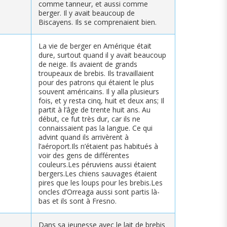
comme tanneur, et aussi comme
berger. Il y avait beaucoup de
Biscayens. Ils se comprenaient bien.
La vie de berger en Amérique était
dure, surtout quand il y avait beaucoup
de neige. Ils avaient de grands
troupeaux de brebis. Ils travaillaient
pour des patrons qui étaient le plus
souvent américains. Il y alla plusieurs
fois, et y resta cinq, huit et deux ans; Il
partit à l’âge de trente huit ans. Au
début, ce fut très dur, car ils ne
connaissaient pas la langue. Ce qui
advint quand ils arrivèrent à
l’aéroport.Ils n’étaient pas habitués à
voir des gens de différentes
couleurs.Les péruviens aussi étaient
bergers.Les chiens sauvages étaient
pires que les loups pour les brebis.Les
oncles d’Orreaga aussi sont partis là-
bas et ils sont à Fresno.
Dans sa jeunesse avec le lait de brebis