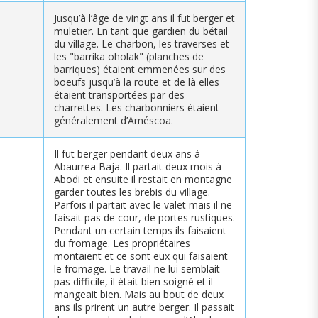
Jusqu’à l’âge de vingt ans il fut berger et
muletier. En tant que gardien du bétail
du village. Le charbon, les traverses et
les "barrika oholak" (planches de
barriques) étaient emmenées sur des
boeufs jusqu’à la route et de là elles
étaient transportées par des
charrettes. Les charbonniers étaient
généralement d’Améscoa.
Il fut berger pendant deux ans à
Abaurrea Baja. Il partait deux mois à
Abodi et ensuite il restait en montagne
garder toutes les brebis du village.
Parfois il partait avec le valet mais il ne
faisait pas de cour, de portes rustiques.
Pendant un certain temps ils faisaient
du fromage. Les propriétaires
montaient et ce sont eux qui faisaient
le fromage. Le travail ne lui semblait
pas difficile, il était bien soigné et il
mangeait bien. Mais au bout de deux
ans ils prirent un autre berger. Il passait