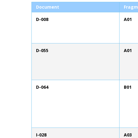
Document
Fragm
D-008
A01
D-055
A01
D-064
B01
I-028
A03