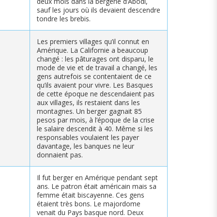
deux mois dans la bergerie d’Abodi,
sauf les jours où ils devaient descendre
tondre les brebis.
Les premiers villages qu’il connut en
Amérique. La Californie a beaucoup
changé : les pâturages ont disparu, le
mode de vie et de travail a changé, les
gens autrefois se contentaient de ce
qu’ils avaient pour vivre. Les Basques
de cette époque ne descendaient pas
aux villages, ils restaient dans les
montagnes. Un berger gagnait 85
pesos par mois, à l’époque de la crise
le salaire descendit à 40. Même si les
responsables voulaient les payer
davantage, les banques ne leur
donnaient pas.
Il fut berger en Amérique pendant sept
ans. Le patron était américain mais sa
femme était biscayenne. Ces gens
étaient très bons. Le majordome
venait du Pays basque nord. Deux