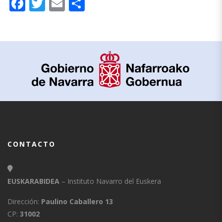
Facebook
Twitter
Email
Compartir
CONTACTO
EUSKARABIDEA
– Instituto Navarro del Euskera
Dirección:
Paulino Caballero 13
CP:
31002