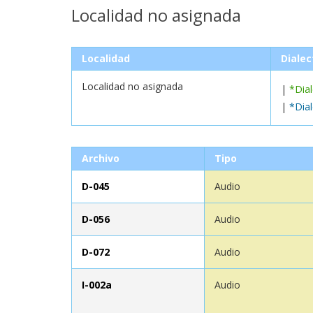
Localidad no asignada
Localidad
Dialec
Localidad no asignada
|
*Dia
|
*Dia
Archivo
Tipo
D-045
Audio
D-056
Audio
D-072
Audio
I-002a
Audio