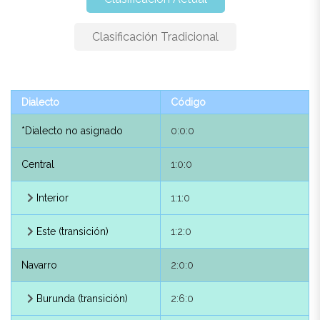
Clasificación Tradicional
Dialecto
Código
Dialecto
Código
*Dialecto no asignado
0:0:0
*Dialecto no asignado
0:0:0
Aezkoano
1:0:0
Central
1:0:0
Aezkoano
1:1:0
Interior
1:1:0
Altonavarro
2:0:0
Este (transición)
1:2:0
Altonavarro meridional
2:1:0
Navarro
2:0:0
Olza
2:1:6
Burunda (transición)
2:6:0