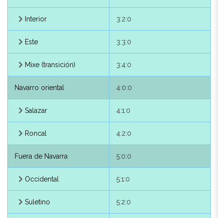
septentrional
Interior
3:2:0
Arakil
2:2:1
Este
3:3:0
Cinco Villas
2:2:2
Mixe (transición)
3:4:0
Guipúzcoa, de
2:2:3
Navarro oriental
4:0:0
Larraun
2:2:4
Salazar
4:1:0
Ultzama
2:2:5
Roncal
4:2:0
Bajonavarro
3:0:0
Fuera de Navarra
5:0:0
Bajonavarro occidental
3:1:0
Occidental
5:1:0
Baïgorry
3:1:1
Suletino
5:2:0
Bajonavarro
3:2:0