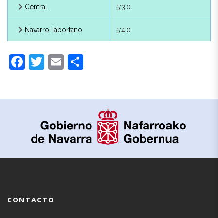
oriental
Central
5:3:0
Baztanés
4:0:0
Navarro-labortano
5:4:0
Baztanés
4:1:0
Facebook
Twitter
Email
Compartir
Guipuzcoano
5:0:0
G. de Navarra
5:1:0
Labortano
6:0:0
Sare
6:1:0
Roncalés
7:0:0
Isaba
7:1:0
CONTACTO
Urzainqui
7:2:0