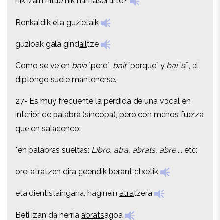
nik iz
ain
nitue nik hamasei urte?
Ronkaldik eta guzie
tai
k
Ronkaldik eta guzie
tai
k
guzioak gala gind
ail
tze
guzioak gala gind
ail
tze
Como se ve en
baia
`pero´,
bait
`porque´ y
bai
`sí`, el
Como se ve en
baia
`pero´,
bait
`porque´ y
bai
`sí`, el
diptongo suele mantenerse.
diptongo suele mantenerse.
27- Es muy frecuente la pérdida de una vocal en
27- Es muy frecuente la pérdida de una vocal en
interior de palabra (síncopa), pero con menos fuerza
interior de palabra (síncopa), pero con menos fuerza
que en salacenco:
que en salacenco:
*en palabras sueltas:
Libro, atra, abrats, abre
... etc:
*en palabras sueltas:
Libro, atra, abrats, abre
... etc:
orei
atra
tzen dira geendik berant etxetik
orei
atra
tzen dira geendik berant etxetik
eta dientistaingana, haginein
atra
tzera
eta dientistaingana, haginein
atra
tzera
Beti izan da herria
abrats
agoa
Beti izan da herria
abrats
agoa