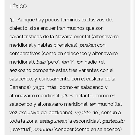
LÉXICO
LÉXICO
31- Aunque hay pocos términos exclusivos del
31- Aunque hay pocos términos exclusivos del
dialecto, sí se encuentran muchos que son
dialecto, sí se encuentran muchos que son
característicos de la Navarra oriental (altonavarro
característicos de la Navarra oriental (altonavarro
meridional y hablas pirenaicas):
puskan
con
meridional y hablas pirenaicas):
puskan
con
comparativos (como en salacenco y altonavarro
comparativos (como en salacenco y altonavarro
meridional),
baia
`pero´,
fan
`ir´,
ior
`nadie´ (el
meridional),
baia
`pero´,
fan
`ir´,
ior
`nadie´ (el
aezkoano comparte estas tres variantes con el
aezkoano comparte estas tres variantes con el
salacenco, y, curiosamente, con el euskera de la
salacenco, y, curiosamente, con el euskera de la
Barranca),
yago
`más´, como en salacenco y
Barranca),
yago
`más´, como en salacenco y
altonavarro meridional,
altzin
`delante´, como en
altonavarro meridional,
altzin
`delante´, como en
salacenco y altonavarro meridional,
ler
`mucho´(tal
salacenco y altonavarro meridional,
ler
`mucho´(tal
vez exclusivo del aezkoano),
ugalde
`río´, común a
vez exclusivo del aezkoano),
ugalde
`río´, común a
toda la zona,
estalgunean
`a escondidas´,
gaztezutu
toda la zona,
estalgunean
`a escondidas´,
gaztezutu
`juventud´,
ezaundu
´conocer (como en salacenco),
`juventud´,
ezaundu
´conocer (como en salacenco),
larrazken `
otoño´, como en toda la zona: