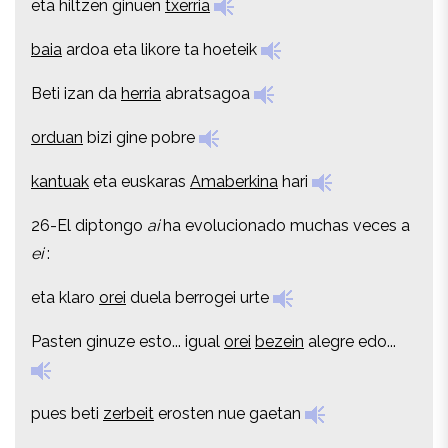
eta hiltzen ginuen
txerria
baia
ardoa eta likore ta hoeteik
baia
ardoa eta likore ta hoeteik
Beti izan da
herria
abratsagoa
Beti izan da
herria
abratsagoa
orduan
bizi gine pobre
orduan
bizi gine pobre
kantuak
eta euskaras
Amaberkina
hari
kantuak
eta euskaras
Amaberkina
hari
26-El diptongo
ai
ha evolucionado muchas veces a
26-El diptongo
ai
ha evolucionado muchas veces a
ei
:
ei
:
eta klaro
orei
duela berrogei urte
eta klaro
orei
duela berrogei urte
Pasten ginuze esto... igual
orei
bezein
alegre edo...
Pasten ginuze esto... igual
orei
bezein
alegre edo...
pues beti
zerbeit
erosten nue gaetan
pues beti
zerbeit
erosten nue gaetan
erraten
beit
aeu bordak