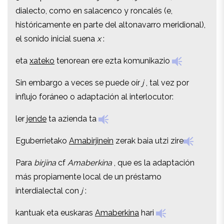
dialecto, como en salacenco y roncalés (e,
dialecto, como en salacenco y roncalés (e,
históricamente en parte del altonavarro meridional),
históricamente en parte del altonavarro meridional),
el sonido inicial suena
x
:
el sonido inicial suena
x
:
eta
xateko
tenorean ere ezta komunikazio
eta
xateko
tenorean ere ezta komunikazio
Sin embargo a veces se puede oír
j
, tal vez por
Sin embargo a veces se puede oír
j
, tal vez por
influjo foráneo o adaptación al interlocutor:
influjo foráneo o adaptación al interlocutor:
ler
jende
ta azienda ta
ler
jende
ta azienda ta
Eguberrietako
Amabirjinein
zerak baia utzi zire
Eguberrietako
Amabirjinein
zerak baia utzi zire
Para
birjina
cf
Amaberkina
, que es la adaptación
Para
birjina
cf
Amaberkina
, que es la adaptación
más propiamente local de un préstamo
más propiamente local de un préstamo
interdialectal con
j
:
interdialectal con
j
:
kantuak eta euskaras
Amaberkina
hari
kantuak eta euskaras
Amaberkina
hari