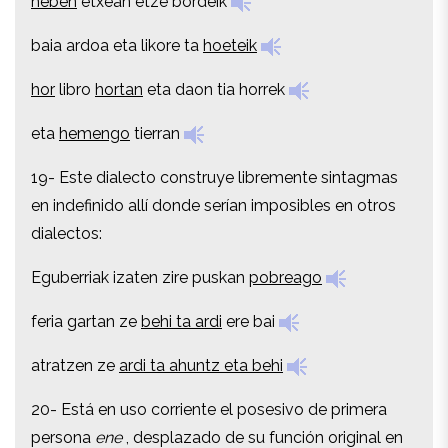
heben
etxean etze bordeik
baia ardoa eta likore ta
hoeteik
baia ardoa eta likore ta
hoeteik
hor
libro
hortan
eta daon tia horrek
hor
libro
hortan
eta daon tia horrek
eta
hemengo
tierran
eta
hemengo
tierran
19- Este dialecto construye libremente sintagmas
19- Este dialecto construye libremente sintagmas
en indefinido allí donde serían imposibles en otros
en indefinido allí donde serían imposibles en otros
dialectos:
dialectos:
Eguberriak izaten zire puskan
pobreago
Eguberriak izaten zire puskan
pobreago
feria gartan ze
behi ta ardi
ere bai
feria gartan ze
behi ta ardi
ere bai
atratzen ze
ardi ta ahuntz eta behi
atratzen ze
ardi ta ahuntz eta behi
20- Está en uso corriente el posesivo de primera
20- Está en uso corriente el posesivo de primera
persona
ene
, desplazado de su función original en
persona
ene
, desplazado de su función original en