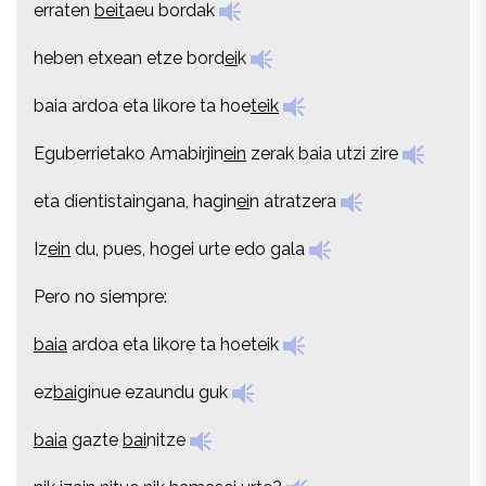
erraten
beit
aeu bordak
heben etxean etze bord
ei
k
heben etxean etze bord
ei
k
baia ardoa eta likore ta hoe
teik
baia ardoa eta likore ta hoe
teik
Eguberrietako Amabirjin
ein
zerak baia utzi zire
Eguberrietako Amabirjin
ein
zerak baia utzi zire
eta dientistaingana, hagin
ei
n atratzera
eta dientistaingana, hagin
ei
n atratzera
Iz
ein
du, pues, hogei urte edo gala
Iz
ein
du, pues, hogei urte edo gala
Pero no siempre:
Pero no siempre:
baia
ardoa eta likore ta hoeteik
baia
ardoa eta likore ta hoeteik
ez
bai
ginue ezaundu guk
ez
bai
ginue ezaundu guk
baia
gazte
bai
nitze
baia
gazte
bai
nitze
nik iz
ain
nitue nik hamasei urte?