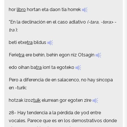
hor
libro
hortan eta daon tia horrek
hor
libro
hortan eta daon tia horrek
*En la declinación en el caso adlativo
(-tara, -tera> -
*En la declinación en el caso adlativo
(-tara, -tera> -
tra
):
tra
):
beti etxe
tra
bildus
beti etxe
tra
bildus
Ferie
tra
ere behin, behin egon niz Otsagin
Ferie
tra
ere behin, behin egon niz Otsagin
edo oihan ba
tra
iorri ta egoteko
edo oihan ba
tra
iorri ta egoteko
Pero a diferencia de en salacenco, no hay síncopa
Pero a diferencia de en salacenco, no hay síncopa
en -turik:
en -turik:
hotzak izoz
tuik
elurrean gor egoten zire
hotzak izoz
tuik
elurrean gor egoten zire
28- Hay tendencia a la pérdida de yod entre
28- Hay tendencia a la pérdida de yod entre
vocales. Parece que es en los demostrativos donde
vocales. Parece que es en los demostrativos donde
el proceso está más avanzado: