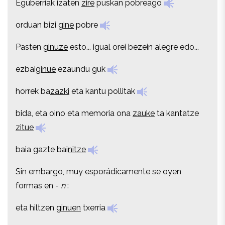
Eguberriak izaten
zire
puskan pobreago
orduan bizi
gine
pobre
orduan bizi
gine
pobre
Pasten
ginuze
esto... igual orei bezein alegre edo...
Pasten
ginuze
esto... igual orei bezein alegre edo...
ezbai
ginue
ezaundu guk
ezbai
ginue
ezaundu guk
horrek ba
zazki
eta kantu pollitak
horrek ba
zazki
eta kantu pollitak
bida, eta oino eta memoria ona
zauke
ta kantatze
bida, eta oino eta memoria ona
zauke
ta kantatze
zitue
zitue
baia gazte bai
nitze
baia gazte bai
nitze
Sin embargo, muy esporádicamente se oyen
Sin embargo, muy esporádicamente se oyen
formas en -
n
:
formas en -
n
:
eta hiltzen
ginuen
txerria
eta hiltzen
ginuen
txerria
gauren klasera, pasten
ginuzen