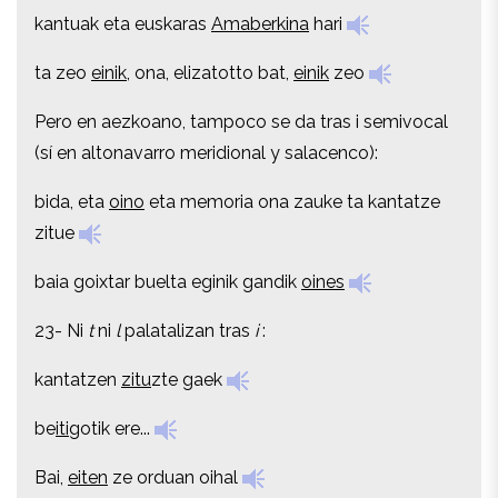
kantuak eta euskaras
Amaberkina
hari
kantuak eta euskaras
Amaberkina
hari
ta zeo
einik
, ona, elizatotto bat,
einik
zeo
ta zeo
einik
, ona, elizatotto bat,
einik
zeo
Pero en aezkoano, tampoco se da tras i semivocal
Pero en aezkoano, tampoco se da tras i semivocal
(sí en altonavarro meridional y salacenco):
(sí en altonavarro meridional y salacenco):
bida, eta
oino
eta memoria ona zauke ta kantatze
bida, eta
oino
eta memoria ona zauke ta kantatze
zitue
zitue
baia goixtar buelta eginik gandik
oines
baia goixtar buelta eginik gandik
oines
23- Ni
t
ni
l
palatalizan tras
i
:
23- Ni
t
ni
l
palatalizan tras
i
:
kantatzen
zitu
zte gaek
kantatzen
zitu
zte gaek
be
iti
gotik ere...
be
iti
gotik ere...
Bai,
eiten
ze orduan oihal
Bai,
eiten
ze orduan oihal