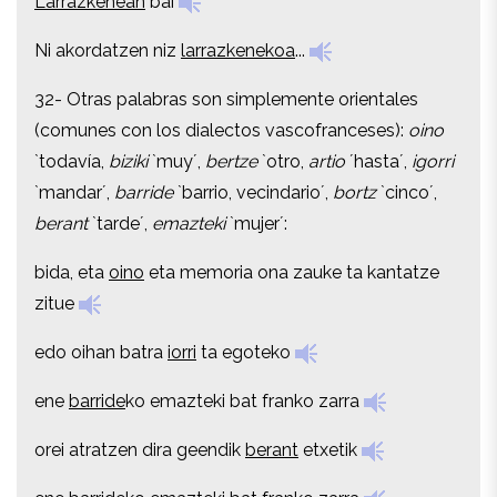
Larrazkenean
bai
Ni akordatzen niz
larrazkenekoa
...
Ni akordatzen niz
larrazkenekoa
...
32- Otras palabras son simplemente orientales
32- Otras palabras son simplemente orientales
(comunes con los dialectos vascofranceses):
oino
(comunes con los dialectos vascofranceses):
oino
`todavía,
biziki
`muy´,
bertze
`otro,
artio
´hasta´,
igorri
`todavía,
biziki
`muy´,
bertze
`otro,
artio
´hasta´,
igorri
`mandar´,
barride
`barrio, vecindario´,
bortz
`cinco´,
`mandar´,
barride
`barrio, vecindario´,
bortz
`cinco´,
berant
`tarde´,
emazteki
`mujer´:
berant
`tarde´,
emazteki
`mujer´:
bida, eta
oino
eta memoria ona zauke ta kantatze
bida, eta
oino
eta memoria ona zauke ta kantatze
zitue
zitue
edo oihan batra
iorri
ta egoteko
edo oihan batra
iorri
ta egoteko
ene
barride
ko emazteki bat franko zarra
ene
barride
ko emazteki bat franko zarra
orei atratzen dira geendik
berant
etxetik
orei atratzen dira geendik
berant
etxetik
ene barrideko
emazteki
bat franko zarra