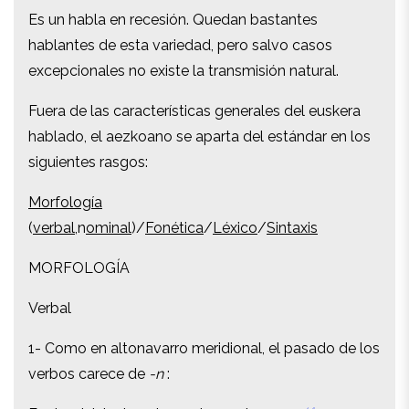
Es un habla en recesión. Quedan bastantes
Es un habla en recesión. Quedan bastantes
hablantes de esta variedad, pero salvo casos
hablantes de esta variedad, pero salvo casos
excepcionales no existe la transmisión natural.
excepcionales no existe la transmisión natural.
Fuera de las características generales del euskera
Fuera de las características generales del euskera
hablado, el aezkoano se aparta del estándar en los
hablado, el aezkoano se aparta del estándar en los
siguientes rasgos:
siguientes rasgos:
Morfología
Morfología
(
verbal
,n
ominal
)/
Fonética
/
Léxico
/
Sintaxis
(
verbal
,n
ominal
)/
Fonética
/
Léxico
/
Sintaxis
MORFOLOGÍA
MORFOLOGÍA
Verbal
Verbal
1- Como en altonavarro meridional, el pasado de los
1- Como en altonavarro meridional, el pasado de los
verbos carece de
-n
:
verbos carece de
-n
:
Eguberriak izaten
zire
puskan pobreago