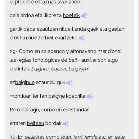
el proceso está más avanzado:
baia ardoa eta likore ta
hoeteik
baia ardoa eta likore ta
hoeteik
gartik bada ezautzen nitue tienda
gaek
eta
gaetan
gartik bada ezautzen nitue tienda
gaek
eta
gaetan
erosten nue zerbeit ekartzeko
erosten nue zerbeit ekartzeko
29- Como en salacenco y altonavarro meridional,
29- Como en salacenco y altonavarro meridional,
las reglas fonológicas de
bait
+ auxiliar son algo
las reglas fonológicas de
bait
+ auxiliar son algo
distintas:
baigara, baizen, baiginen:
distintas:
baigara, baizen, baiginen:
ez
baiginue
ezaundu guk
ez
baiginue
ezaundu guk
montioan ler fan
baigine
koadrilla
montioan ler fan
baigine
koadrilla
Pero
baitago
, como en el estándar:
Pero
baitago
, como en el estándar:
erraten
beitaeu
bordak
erraten
beitaeu
bordak
30-En palabras como
joan, jarri, jende
etc, en este
30-En palabras como
joan, jarri, jende
etc, en este