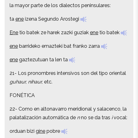
la mayor parte de los dialectos peninsulares:
la mayor parte de los dialectos peninsulares:
ta
ene
izena Segundo Arostegi
ta
ene
izena Segundo Arostegi
Ene
tio batek ze harek zazki guziak
ene
tio batek
Ene
tio batek ze harek zazki guziak
ene
tio batek
ene
barrideko emazteki bat franko zarra
ene
barrideko emazteki bat franko zarra
ene
gaztezutuan ta len ta
ene
gaztezutuan ta len ta
21- Los pronombres intensivos son del tipo oriental
21- Los pronombres intensivos son del tipo oriental
guhaur, nihaur,
etc.
guhaur, nihaur,
etc.
FONÉTICA
FONÉTICA
22- Como en altonavarro meridional y salacenco, la
22- Como en altonavarro meridional y salacenco, la
palatalización automática de
n
no se da tras
i
vocal:
palatalización automática de
n
no se da tras
i
vocal:
orduan bizi
gine
pobre
orduan bizi
gine
pobre