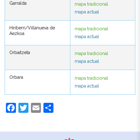
Garralda
mapa tradicional
mapa actual
mapa actual
Hiriberri/Villanueva de
mapa tradicional
Hiriberri/Villanueva de
mapa tradicional
Aezkoa
mapa actual
Aezkoa
mapa actual
Orbaitzeta
mapa tradicional
Orbaitzeta
mapa tradicional
mapa actual
mapa actual
Orbara
mapa tradicional
Orbara
mapa tradicional
mapa actual
mapa actual
Facebook
Twitter
Email
Compartir