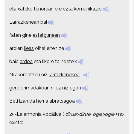
eta xateko
tenorean
ere ezta komunikazio
eta xateko
tenorean
ere ezta komunikazio
Larrazkenean
bai
Larrazkenean
bai
faten gine
estalgunean
faten gine
estalgunean
ardien
ileas
oihal eiten ze
ardien
ileas
oihal eiten ze
baia
ardoa
eta likore ta hoeteik
baia
ardoa
eta likore ta hoeteik
Ni akordatzen niz
larrazkenekoa
...
Ni akordatzen niz
larrazkenekoa
...
gero
primadakoan
ni ez niz egon
gero
primadakoan
ni ez niz egon
Beti izan da herria
abratsagoa
Beti izan da herria
abratsagoa
25-La armonía vocálica (
dirua>dirue, ogia>ogie
) no
25-La armonía vocálica (
dirua>dirue, ogia>ogie
) no
existe:
existe:
eta hiltzen ginuen
txerria