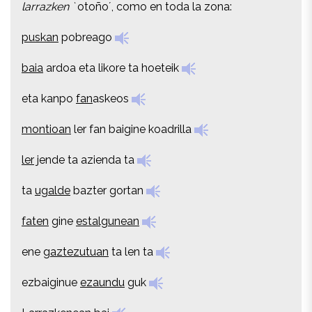
larrazken `
otoño´, como en toda la zona:
puskan
pobreago
puskan
pobreago
baia
ardoa eta likore ta hoeteik
baia
ardoa eta likore ta hoeteik
eta kanpo
fan
askeos
eta kanpo
fan
askeos
montioan
ler fan baigine koadrilla
montioan
ler fan baigine koadrilla
ler
jende ta azienda ta
ler
jende ta azienda ta
ta
ugalde
bazter gortan
ta
ugalde
bazter gortan
faten
gine
estalgunean
faten
gine
estalgunean
ene
gaztezutuan
ta len ta
ene
gaztezutuan
ta len ta
ezbaiginue
ezaundu
guk
ezbaiginue
ezaundu
guk
Larrazkenean
bai