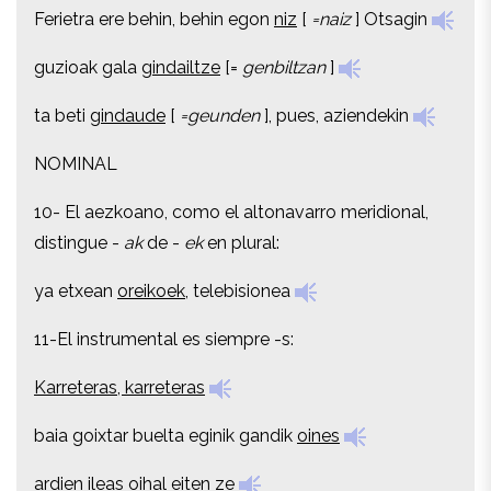
Ferietra ere behin, behin egon
niz
[
=naiz
]
Otsagin
Ferietra ere behin, behin egon
niz
[
=naiz
]
Otsagin
guzioak gala
gindailtze
[=
genbiltzan
]
guzioak gala
gindailtze
[=
genbiltzan
]
ta beti
gindaude
[
=geunden
],
pues, aziendekin
ta beti
gindaude
[
=geunden
],
pues, aziendekin
NOMINAL
NOMINAL
10- El aezkoano, como el altonavarro meridional,
10- El aezkoano, como el altonavarro meridional,
distingue -
ak
de -
ek
en plural:
distingue -
ak
de -
ek
en plural:
ya etxean
oreikoek
, telebisionea
ya etxean
oreikoek
, telebisionea
11-El instrumental es siempre -s:
11-El instrumental es siempre -s:
Karreteras, karreteras
Karreteras, karreteras
baia goixtar buelta eginik gandik
oines
baia goixtar buelta eginik gandik
oines
ardien
ileas
oihal eiten ze
ardien
ileas
oihal eiten ze