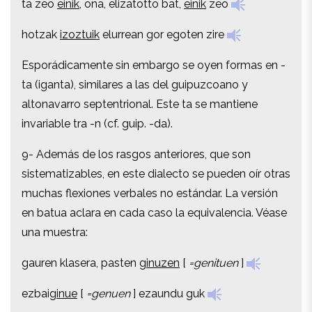
ta zeo
einik
, ona, elizatotto bat,
einik
zeo
hotzak
izoztuik
elurrean gor egoten zire
hotzak
izoztuik
elurrean gor egoten zire
Esporádicamente sin embargo se oyen formas en -
Esporádicamente sin embargo se oyen formas en -
ta (iganta), similares a las del guipuzcoano y
ta (iganta), similares a las del guipuzcoano y
altonavarro septentrional. Este ta se mantiene
altonavarro septentrional. Este ta se mantiene
invariable tra -n (cf. guip. -da).
invariable tra -n (cf. guip. -da).
9- Además de los rasgos anteriores, que son
9- Además de los rasgos anteriores, que son
sistematizables, en este dialecto se pueden oír otras
sistematizables, en este dialecto se pueden oír otras
muchas flexiones verbales no estándar. La versión
muchas flexiones verbales no estándar. La versión
en batua aclara en cada caso la equivalencia. Véase
en batua aclara en cada caso la equivalencia. Véase
una muestra:
una muestra:
gauren klasera, pasten
ginuzen
[
=genituen
]
gauren klasera, pasten
ginuzen
[
=genituen
]
ezbai
ginue
[
=genuen
]
ezaundu guk
ezbai
ginue
[
=genuen
]
ezaundu guk