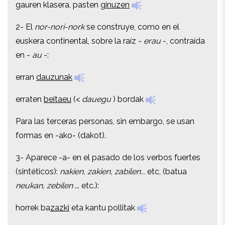
gauren klasera, pasten
ginuzen
2- El
nor-nori-nork
se construye, como en el
2- El
nor-nori-nork
se construye, como en el
euskera continental, sobre la raíz -
erau
-, contraída
euskera continental, sobre la raíz -
erau
-, contraída
en -
au
-:
en -
au
-:
erran
dauzunak
erran
dauzunak
erraten
beitaeu
(<
dauegu
) bordak
erraten
beitaeu
(<
dauegu
) bordak
Para las terceras personas, sin embargo, se usan
Para las terceras personas, sin embargo, se usan
formas en -ako- (dakot).
formas en -ako- (dakot).
3- Aparece -a- en el pasado de los verbos fuertes
3- Aparece -a- en el pasado de los verbos fuertes
(sintéticos):
nakien, zakien, zabilen...
etc, (batua
(sintéticos):
nakien, zakien, zabilen...
etc, (batua
neukan, zebilen
... etc.):
neukan, zebilen
... etc.):
horrek ba
zazki
eta kantu pollitak
horrek ba
zazki
eta kantu pollitak
bida, eta oino eta memoria ona
zauke
ta kantatze