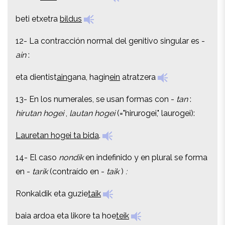
beti etxetra
bildus
beti etxetra
bildus
12- La contracción normal del genitivo singular es -
12- La contracción normal del genitivo singular es -
ain
:
ain
:
eta dientist
ain
gana, hagin
ein
atratzera
eta dientist
ain
gana, hagin
ein
atratzera
13- En los numerales, se usan formas con -
tan
:
13- En los numerales, se usan formas con -
tan
:
hirutan hogei
,
lautan hogei
(="hirurogei," laurogei):
hirutan hogei
,
lautan hogei
(="hirurogei," laurogei):
Lauretan hogei ta bida
.
Lauretan hogei ta bida
.
14- El caso
nondik
en indefinido y en plural se forma
14- El caso
nondik
en indefinido y en plural se forma
en -
tarik
(contraído en -
taik
)
:
en -
tarik
(contraído en -
taik
)
:
Ronkaldik eta guzie
taik
Ronkaldik eta guzie
taik
baia ardoa eta likore ta hoe
teik
baia ardoa eta likore ta hoe
teik