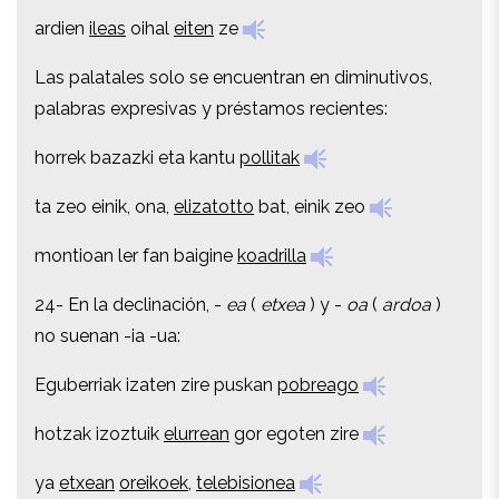
ardien
ileas
oihal
eiten
ze
ardien
ileas
oihal
eiten
ze
Las palatales solo se encuentran en diminutivos,
Las palatales solo se encuentran en diminutivos,
palabras expresivas y préstamos recientes:
palabras expresivas y préstamos recientes:
horrek bazazki eta kantu
pollitak
horrek bazazki eta kantu
pollitak
ta zeo einik, ona,
elizatotto
bat, einik zeo
ta zeo einik, ona,
elizatotto
bat, einik zeo
montioan ler fan baigine
koadrilla
montioan ler fan baigine
koadrilla
24- En la declinación, -
ea
(
etxea
) y -
oa
(
ardoa
)
24- En la declinación, -
ea
(
etxea
) y -
oa
(
ardoa
)
no suenan -ia -ua:
no suenan -ia -ua:
Eguberriak izaten zire puskan
pobreago
Eguberriak izaten zire puskan
pobreago
hotzak izoztuik
elurrean
gor egoten zire
hotzak izoztuik
elurrean
gor egoten zire
ya
etxean
oreikoek
,
telebisionea
ya
etxean
oreikoek
,
telebisionea