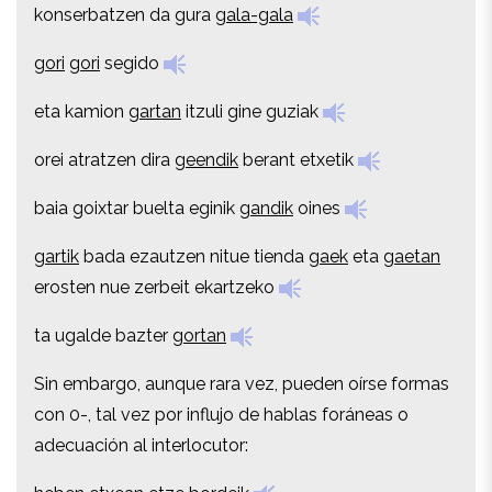
konserbatzen da gura
gala-gala
gori
gori
segido
gori
gori
segido
eta kamion
gartan
itzuli gine guziak
eta kamion
gartan
itzuli gine guziak
orei atratzen dira
geendik
berant etxetik
orei atratzen dira
geendik
berant etxetik
baia goixtar buelta eginik
gandik
oines
baia goixtar buelta eginik
gandik
oines
gartik
bada ezautzen nitue tienda
gaek
eta
gaetan
gartik
bada ezautzen nitue tienda
gaek
eta
gaetan
erosten nue zerbeit ekartzeko
erosten nue zerbeit ekartzeko
ta ugalde bazter
gortan
ta ugalde bazter
gortan
Sin embargo, aunque rara vez, pueden oírse formas
Sin embargo, aunque rara vez, pueden oírse formas
con 0-, tal vez por influjo de hablas foráneas o
con 0-, tal vez por influjo de hablas foráneas o
adecuación al interlocutor:
adecuación al interlocutor:
heben
etxean etze bordeik