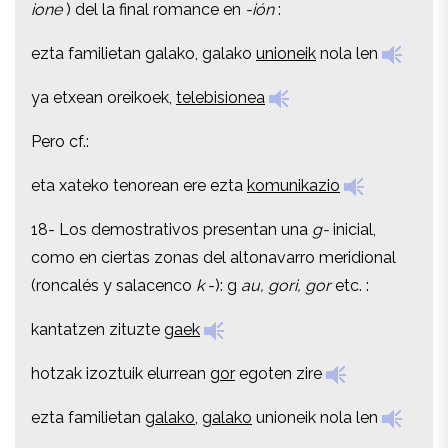
ione
) del la final romance en
-ión
:
ezta familietan galako, galako
unioneik
nola len
ezta familietan galako, galako
unioneik
nola len
ya etxean oreikoek,
telebisionea
ya etxean oreikoek,
telebisionea
Pero cf.:
Pero cf.:
eta xateko tenorean ere ezta
komunikazio
eta xateko tenorean ere ezta
komunikazio
18- Los demostrativos presentan una
g-
inicial,
18- Los demostrativos presentan una
g-
inicial,
como en ciertas zonas del altonavarro meridional
como en ciertas zonas del altonavarro meridional
(roncalés y salacenco
k
-): g
au, gori, gor
etc. :
(roncalés y salacenco
k
-): g
au, gori, gor
etc. :
kantatzen zituzte
gaek
kantatzen zituzte
gaek
hotzak izoztuik elurrean
gor
egoten zire
hotzak izoztuik elurrean
gor
egoten zire
ezta familietan
galako
,
galako
unioneik nola len
ezta familietan
galako
,
galako
unioneik nola len
konserbatzen da gura
gala-gala