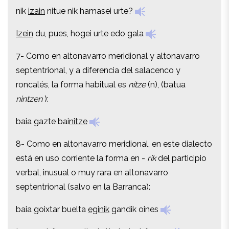
nik
izain
nitue nik hamasei urte?
nik
izain
nitue nik hamasei urte?
Izein
du, pues, hogei urte edo gala
Izein
du, pues, hogei urte edo gala
7- Como en altonavarro meridional y altonavarro
7- Como en altonavarro meridional y altonavarro
septentrional, y a diferencia del salacenco y
septentrional, y a diferencia del salacenco y
roncalés, la forma habitual es
nitze
(n), (batua
roncalés, la forma habitual es
nitze
(n), (batua
nintzen
):
nintzen
):
baia gazte bai
nitze
baia gazte bai
nitze
8- Como en altonavarro meridional, en este dialecto
8- Como en altonavarro meridional, en este dialecto
está en uso corriente la forma en -
rik
del participio
está en uso corriente la forma en -
rik
del participio
verbal, inusual o muy rara en altonavarro
verbal, inusual o muy rara en altonavarro
septentrional (salvo en la Barranca):
septentrional (salvo en la Barranca):
baia goixtar buelta
eginik
gandik oines
baia goixtar buelta
eginik
gandik oines
ta zeo
einik
, ona, elizatotto bat,
einik
zeo