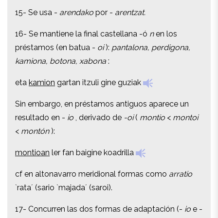
15- Se usa -
arendako
por -
arentzat.
15- Se usa -
arendako
por -
arentzat.
16- Se mantiene la final castellana -ó
n
en los
16- Se mantiene la final castellana -ó
n
en los
préstamos (en batua -
oi
):
pantalona, perdigona,
préstamos (en batua -
oi
):
pantalona, perdigona,
kamiona, botona, xabona
:
kamiona, botona, xabona
:
eta
kamion
gartan itzuli gine guziak
eta
kamion
gartan itzuli gine guziak
Sin embargo, en préstamos antiguos aparece un
Sin embargo, en préstamos antiguos aparece un
resultado en -
io
, derivado de
-oi
(
montio
<
montoi
resultado en -
io
, derivado de
-oi
(
montio
<
montoi
<
montón
):
<
montón
):
montioan
ler fan baigine koadrilla
montioan
ler fan baigine koadrilla
cf en altonavarro meridional formas como
arratio
cf en altonavarro meridional formas como
arratio
`rata´ (
sario `majada´ (saroi).
`rata´ (
sario `majada´ (saroi).
17- Concurren las dos formas de adaptación (-
io
e -
17- Concurren las dos formas de adaptación (-
io
e -
ione
) del la final romance en
-ión
: