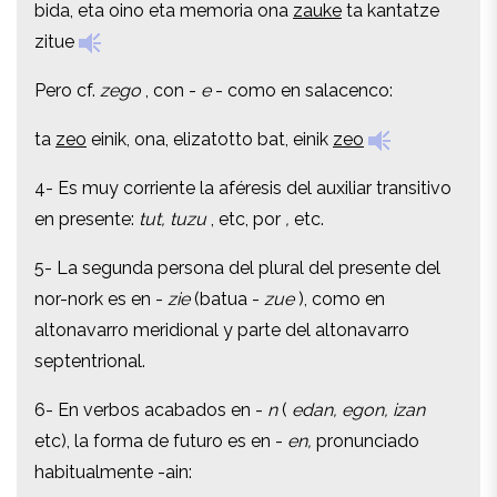
bida, eta oino eta memoria ona
zauke
ta kantatze
zitue
zitue
Pero cf.
zego
, con -
e
- como en salacenco:
Pero cf.
zego
, con -
e
- como en salacenco:
ta
zeo
einik, ona, elizatotto bat, einik
zeo
ta
zeo
einik, ona, elizatotto bat, einik
zeo
4- Es muy corriente la aféresis del auxiliar transitivo
4- Es muy corriente la aféresis del auxiliar transitivo
en presente:
tut, tuzu
, etc, por
,
etc.
en presente:
tut, tuzu
, etc, por
,
etc.
5- La segunda persona del plural del presente del
5- La segunda persona del plural del presente del
nor-nork es en -
zie
(batua -
zue
), como en
nor-nork es en -
zie
(batua -
zue
), como en
altonavarro meridional y parte del altonavarro
altonavarro meridional y parte del altonavarro
septentrional.
septentrional.
6- En verbos acabados en -
n
(
edan, egon, izan
6- En verbos acabados en -
n
(
edan, egon, izan
etc), la forma de futuro es en -
en,
pronunciado
etc), la forma de futuro es en -
en,
pronunciado
habitualmente -ain:
habitualmente -ain: