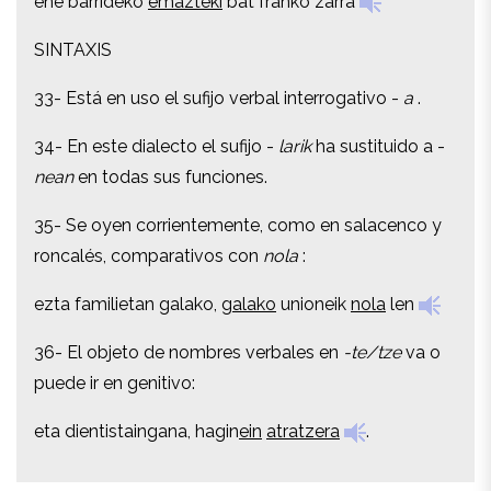
ene barrideko
emazteki
bat franko zarra
SINTAXIS
SINTAXIS
33- Está en uso el sufijo verbal interrogativo -
a
.
33- Está en uso el sufijo verbal interrogativo -
a
.
34- En este dialecto el sufijo -
larik
ha sustituido a -
34- En este dialecto el sufijo -
larik
ha sustituido a -
nean
en todas sus funciones.
nean
en todas sus funciones.
35- Se oyen corrientemente, como en salacenco y
35- Se oyen corrientemente, como en salacenco y
roncalés, comparativos con
nola
:
roncalés, comparativos con
nola
:
ezta familietan galako,
galako
unioneik
nola
len
ezta familietan galako,
galako
unioneik
nola
len
36- El objeto de nombres verbales en
-te/tze
va o
36- El objeto de nombres verbales en
-te/tze
va o
puede ir en genitivo:
puede ir en genitivo:
eta dientistaingana, hagin
ein
atratzera
.
eta dientistaingana, hagin
ein
atratzera
.