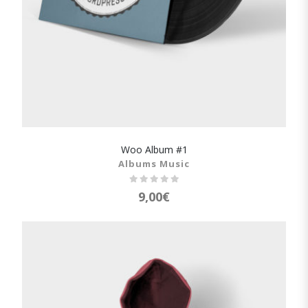
Woo Album #1
SHOW DETAILS
Albums Music
9,00
€