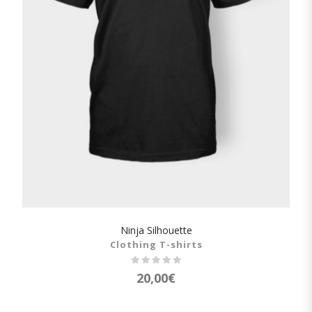
Ninja Silhouette
SHOW DETAILS
Clothing T-shirts
20,00
€