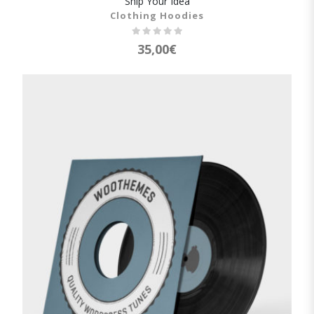
Ship Your Idea
SHOW DETAILS
Clothing Hoodies
35,00
€