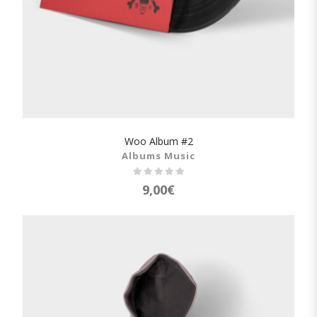
Woo Album #2
SHOW DETAILS
Albums Music
9,00
€