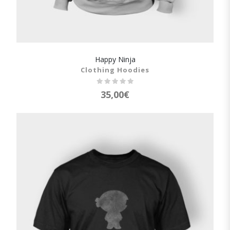
Happy Ninja
SHOW DETAILS
Clothing Hoodies
35,00
€