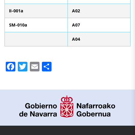
II-001a
A02
SM-010a
A07
A04
Facebook
Twitter
Email
Compartir