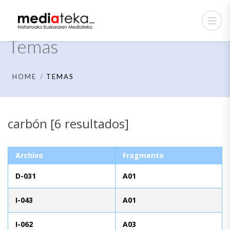
Temas
HOME
TEMAS
carbón [6 resultados]
Archivo
Fragmento
D-031
A01
I-043
A01
I-062
A03