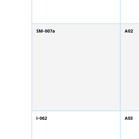
SM-007a
A02
I-062
A03