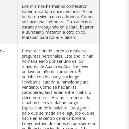
Los mismos hermanos confesaron
haber matado a once personas. A uno
lo tiraron vivo a una carbonera. Cómo
se hace una carbonera. Otra anécdota:
estando trabajando en Belate, bajaron
a Burutain y mataron a otro chico.
Mataban para robar el dinero.
o
-
Presentación de Lorenzo mediante
preguntas personales. Este año lo han
homenajeado por ser uno de los
mayores de Abaurrea Alta. De joven
anduvo un año de carbonero. Él
andaba con los bueyes y luego
llevaban el carbón a Pamplona para
venderlo. Como se hacían las
carboneras: las hacían entre cuatro o
cinco hombres. Hacían el montón, lo
tapaban bien y le daban fuego.
Explicación de la palabra "Betagarri":
palo que se metía en el agujero que se
hacía en el centro de la carbonera.
Luego estuvo dos años en una serrería
en Francia, haciendo traviesas. A la