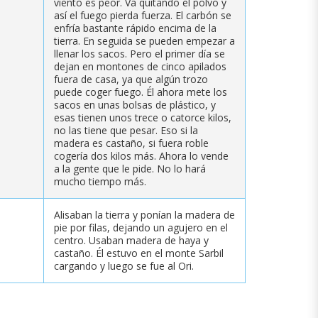
viento es peor. Va quitando el polvo y
así el fuego pierda fuerza. El carbón se
enfría bastante rápido encima de la
tierra. En seguida se pueden empezar a
llenar los sacos. Pero el primer día se
dejan en montones de cinco apilados
fuera de casa, ya que algún trozo
puede coger fuego. Él ahora mete los
sacos en unas bolsas de plástico, y
esas tienen unos trece o catorce kilos,
no las tiene que pesar. Eso si la
madera es castaño, si fuera roble
cogería dos kilos más. Ahora lo vende
a la gente que le pide. No lo hará
mucho tiempo más.
Alisaban la tierra y ponían la madera de
pie por filas, dejando un agujero en el
centro. Usaban madera de haya y
castaño. Él estuvo en el monte Sarbil
cargando y luego se fue al Ori.