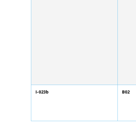
I-023b
B02