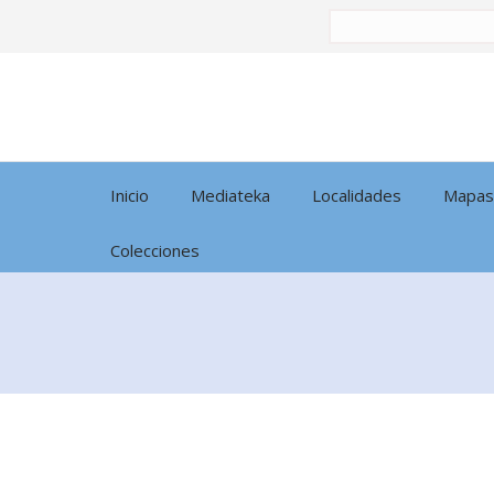
Buscar
por:
Inicio
Mediateka
Localidades
Mapas
Colecciones