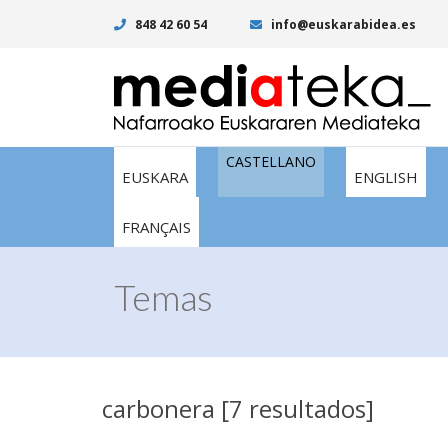
848 42 60 54
info@euskarabidea.es
CASTELLANO
EUSKARA
ENGLISH
FRANÇAIS
Temas
carbonera [7 resultados]