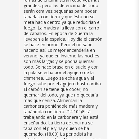
grandes, pero las de encima del todo
serán otra vez pequeñas para poder
taparlas con tierra y que ésta no se
meta hacia dentro ya que reducirían el
fuego. La madera la lleva con el carro
de caballos. En época de Guerra la
llevaban a la espalda. Hoy día el carbón
se hace en horno. Pero él no sabe
hacerlo así. Es mejor encenderla en
verano, ya que en invierno las noches
son más largas y se podría quemar
todo. Se hace brasa en el suelo y con
la pala se echa por el agujero de la
chimenea. Luego se echa agua y el
fuego sube por el agujero hasta arriba.
El carbón se tiene que cocer, no
quemar del todo, ya que no quedaría
más que ceniza. Alimentan la
carbonera poniéndole más madera y
tapándola con tierra. (14.10")Está
trabajando en la carbonera y les está
enseñando. La tierra de encima se
tapa con el pie y hay quien se ha
quemado. (18.00) La periodista ha