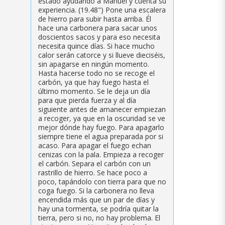
estado ayudando a Manuel y cuenta su
experiencia. (19.48") Pone una escalera
de hierro para subir hasta arriba. Él
hace una carbonera para sacar unos
doscientos sacos y para eso necesita
necesita quince días. Si hace mucho
calor serán catorce y si llueve dieciséis,
sin apagarse en ningún momento.
Hasta hacerse todo no se recoge el
carbón, ya que hay fuego hasta el
último momento. Se le deja un día
para que pierda fuerza y al día
siguiente antes de amanecer empiezan
a recoger, ya que en la oscuridad se ve
mejor dónde hay fuego. Para apagarlo
siempre tiene el agua preparada por si
acaso. Para apagar el fuego echan
cenizas con la pala. Empieza a recoger
el carbón. Separa el carbón con un
rastrillo de hierro. Se hace poco a
poco, tapándolo con tierra para que no
coga fuego. Si la carbonera no lleva
encendida más que un par de días y
hay una tormenta, se podría quitar la
tierra, pero si no, no hay problema. El