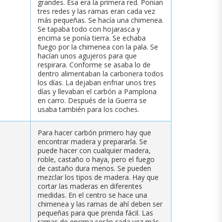
grandes. Esa era la primera red. Ponían
tres redes y las ramas eran cada vez
más pequeñas. Se hacía una chimenea.
Se tapaba todo con hojarasca y
encima se ponía tierra. Se echaba
fuego por la chimenea con la pala. Se
hacían unos agujeros para que
respirara. Conforme se asaba lo de
dentro alimentaban la carbonera todos
los días. La dejaban enfriar unos tres
días y llevaban el carbón a Pamplona
en carro. Después de la Guerra se
usaba también para los coches.
Para hacer carbón primero hay que
encontrar madera y prepararla. Se
puede hacer con cualquier madera,
roble, castaño o haya, pero el fuego
de castaño dura menos. Se pueden
mezclar los tipos de madera. Hay que
cortar las maderas en diferentes
medidas. En el centro se hace una
chimenea y las ramas de ahí deben ser
pequeñas para que prenda fácil. Las
ramas de encima serán cada vez más