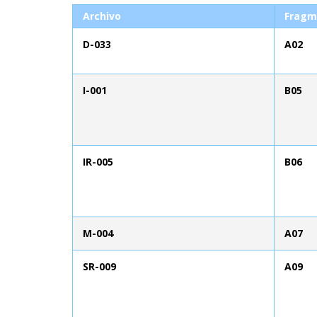
Archivo
Fragm
D-033
A02
I-001
B05
IR-005
B06
M-004
A07
SR-009
A09