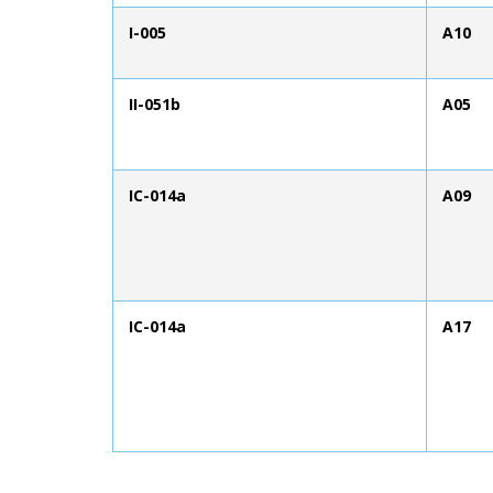
I-005
A10
II-051b
A05
IC-014a
A09
IC-014a
A17