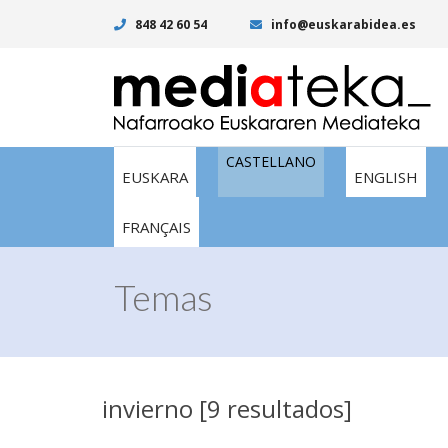
848 42 60 54
info@euskarabidea.es
CASTELLANO
EUSKARA
ENGLISH
FRANÇAIS
Temas
invierno [9 resultados]