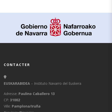
CONTACTER
EUSKARABIDEA
– Instituto Navarro del Euskera
Adresse:
Paulino Caballero 13
CP:
31002
Ville:
Pamplona/Iruña