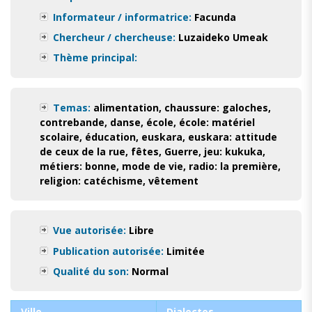
Informateur / informatrice:
Facunda
Chercheur / chercheuse:
Luzaideko Umeak
Thème principal:
Temas:
alimentation
,
chaussure: galoches
,
contrebande
,
danse
,
école
,
école: matériel
scolaire
,
éducation
,
euskara
,
euskara: attitude
de ceux de la rue
,
fêtes
,
Guerre
,
jeu: kukuka
,
métiers: bonne
,
mode de vie
,
radio: la première
,
religion: catéchisme
,
vêtement
Vue autorisée:
Libre
Publication autorisée:
Limitée
Qualité du son:
Normal
Ville
Dialectes