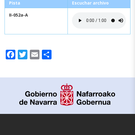
Pista
Escuchar archivo
II-052a-A
Facebook
Twitter
Email
Compartir