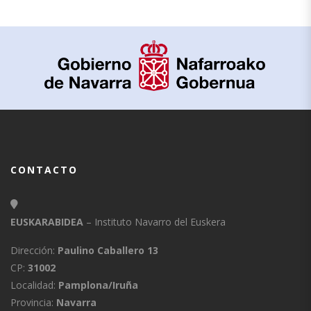
CONTACTO
EUSKARABIDEA
– Instituto Navarro del Euskera
Dirección:
Paulino Caballero 13
CP:
31002
Localidad:
Pamplona/Iruña
Provincia:
Navarra