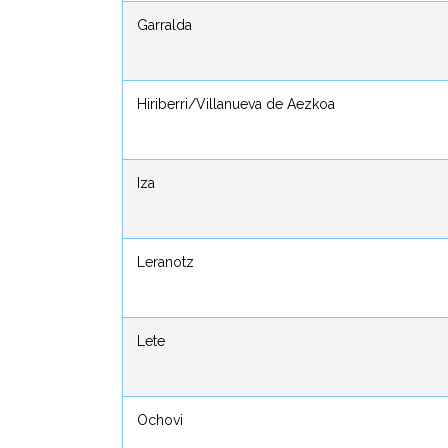
Garralda
Garralda
Hiriberri/Villanueva de Aezkoa
Hiriberri/Villanueva de Aezkoa
Iza
Iza
Leranotz
Leranotz
Lete
Lete
Ochovi
Ochovi