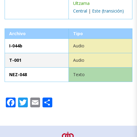
Ultzama
Central
|
Este (transición)
Archivo
Tipo
I-044b
Audio
T-001
Audio
NEZ-048
Texto
Facebook
Twitter
Email
Compartir