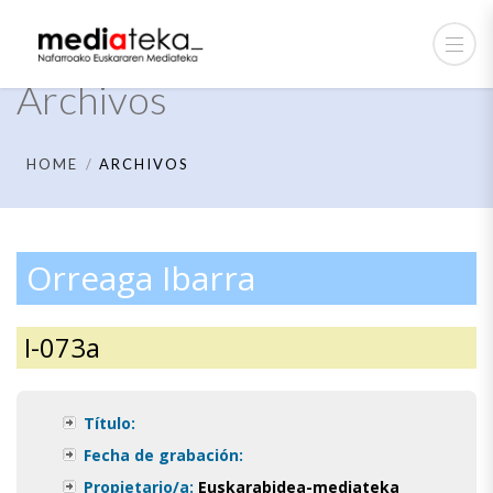
Archivos
HOME
ARCHIVOS
Orreaga Ibarra
I-073a
Título:
Fecha de grabación:
Propietario/a:
Euskarabidea-mediateka