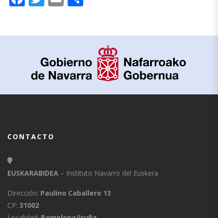
CONTACTO
EUSKARABIDEA
– Instituto Navarro del Euskera
Dirección:
Paulino Caballero 13
CP:
31002
Localidad:
Pamplona/Iruña