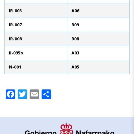
IR-003
A06
IR-007
B09
IR-008
B08
II-095b
A03
N-001
A05
Facebook
Twitter
Email
Compartir