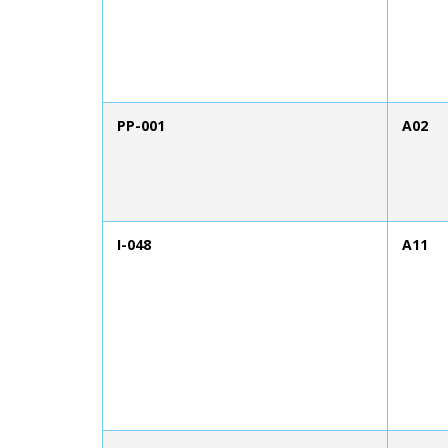
PP-001
A02
I-048
A11