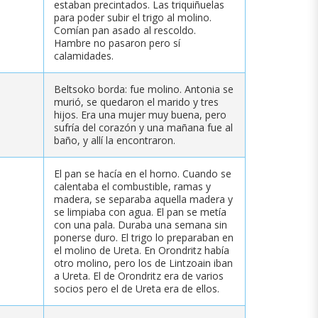
estaban precintados. Las triquiñuelas
para poder subir el trigo al molino.
Comían pan asado al rescoldo.
Hambre no pasaron pero sí
calamidades.
Beltsoko borda: fue molino. Antonia se
murió, se quedaron el marido y tres
hijos. Era una mujer muy buena, pero
sufría del corazón y una mañana fue al
baño, y allí la encontraron.
El pan se hacía en el horno. Cuando se
calentaba el combustible, ramas y
madera, se separaba aquella madera y
se limpiaba con agua. El pan se metía
con una pala. Duraba una semana sin
ponerse duro. El trigo lo preparaban en
el molino de Ureta. En Orondritz había
otro molino, pero los de Lintzoain iban
a Ureta. El de Orondritz era de varios
socios pero el de Ureta era de ellos.