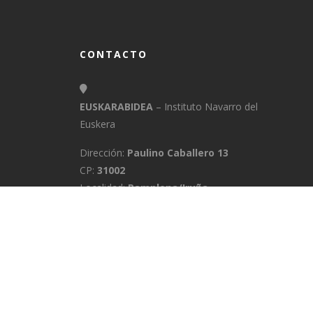
CONTACTO
EUSKARABIDEA
– Instituto Navarro del
Euskera
Dirección:
Paulino Caballero 13
CP:
31002
Localidad:
Pamplona/Iruña
Provincia:
Navarra
E-Mail:
info@euskarabidea.es
Teléfono:
848 42 60 54