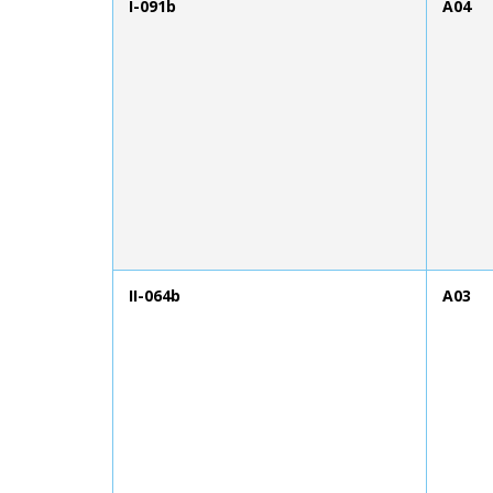
I-091b
A04
II-064b
A03