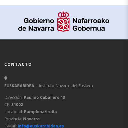
CONTACTO
EUSKARABIDEA
– Instituto Navarro del Euskera
Dirección:
Paulino Caballero 13
CP:
31002
Localidad:
Pamplona/Iruña
Provincia:
Navarra
E-Mail:
info@euskarabidea.es