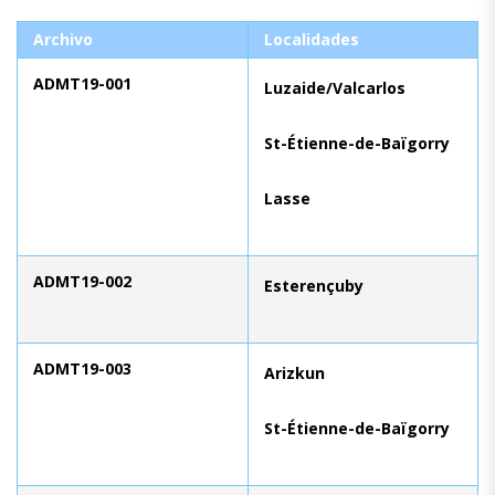
Archivo
Localidades
ADMT19-001
Luzaide/Valcarlos
St-Étienne-de-Baïgorry
Lasse
ADMT19-002
Esterençuby
ADMT19-003
Arizkun
St-Étienne-de-Baïgorry