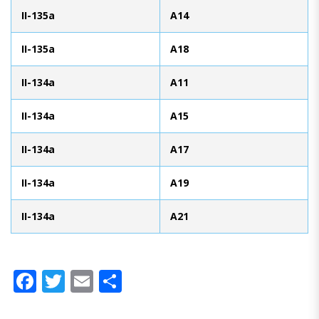
II-135a
A14
II-135a
A18
II-134a
A11
II-134a
A15
II-134a
A17
II-134a
A19
II-134a
A21
Facebook
Twitter
Email
Share