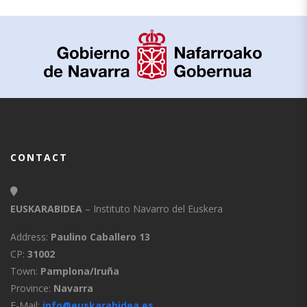
CONTACT
EUSKARABIDEA
– Instituto Navarro del Euskera
Address:
Paulino Caballero 13
CP:
31002
Town:
Pamplona/Iruña
Province:
Navarra
E-Mail:
info@euskarabidea.es