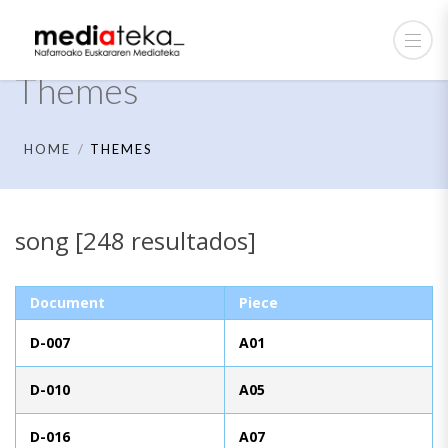
Themes
HOME
THEMES
song [248 resultados]
Document
Piece
D-007
A01
D-010
A05
D-016
A07