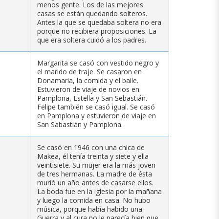
menos gente. Los de las mejores
casas se están quedando solteros.
Antes la que se quedaba soltera no era
porque no recibiera proposiciones. La
que era soltera cuidó a los padres.
Margarita se casó con vestido negro y
el marido de traje. Se casaron en
Donamaria, la comida y el baile.
Estuvieron de viaje de novios en
Pamplona, Estella y San Sebastián.
Felipe también se casó igual. Se casó
en Pamplona y estuvieron de viaje en
San Sabastián y Pamplona.
Se casó en 1946 con una chica de
Makea, él tenía treinta y siete y ella
veintisiete. Su mujer era la más joven
de tres hermanas. La madre de ésta
murió un año antes de casarse ellos.
La boda fue en la iglesia por la mañana
y luego la comida en casa. No hubo
música, porque había habido una
Guerra y al cura no le parecía bien que