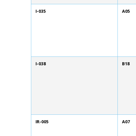
I-035
A05
I-038
B18
IR-005
A07