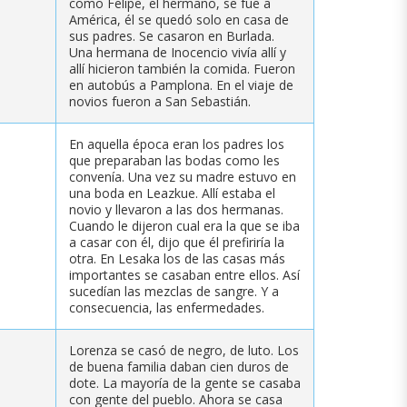
como Felipe, el hermano, se fue a
América, él se quedó solo en casa de
sus padres. Se casaron en Burlada.
Una hermana de Inocencio vivía allí y
allí hicieron también la comida. Fueron
en autobús a Pamplona. En el viaje de
novios fueron a San Sebastián.
En aquella época eran los padres los
que preparaban las bodas como les
convenía. Una vez su madre estuvo en
una boda en Leazkue. Allí estaba el
novio y llevaron a las dos hermanas.
Cuando le dijeron cual era la que se iba
a casar con él, dijo que él prefiriría la
otra. En Lesaka los de las casas más
importantes se casaban entre ellos. Así
sucedían las mezclas de sangre. Y a
consecuencia, las enfermedades.
Lorenza se casó de negro, de luto. Los
de buena familia daban cien duros de
dote. La mayoría de la gente se casaba
con gente del pueblo. Ahora se casa