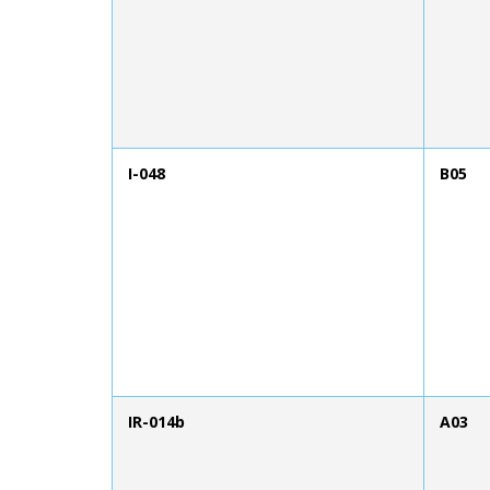
I-048
B05
IR-014b
A03