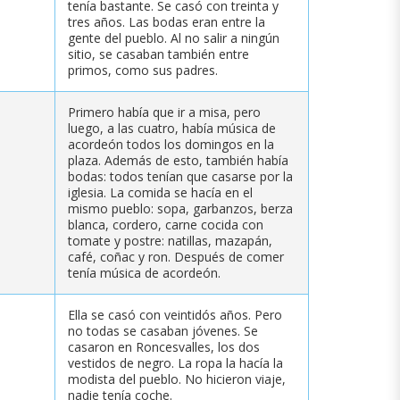
tenía bastante. Se casó con treinta y
tres años. Las bodas eran entre la
gente del pueblo. Al no salir a ningún
sitio, se casaban también entre
primos, como sus padres.
Primero había que ir a misa, pero
luego, a las cuatro, había música de
acordeón todos los domingos en la
plaza. Además de esto, también había
bodas: todos tenían que casarse por la
iglesia. La comida se hacía en el
mismo pueblo: sopa, garbanzos, berza
blanca, cordero, carne cocida con
tomate y postre: natillas, mazapán,
café, coñac y ron. Después de comer
tenía música de acordeón.
Ella se casó con veintidós años. Pero
no todas se casaban jóvenes. Se
casaron en Roncesvalles, los dos
vestidos de negro. La ropa la hacía la
modista del pueblo. No hicieron viaje,
nadie tenía coche.