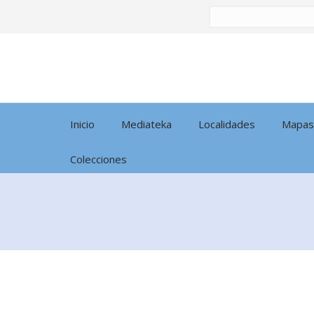
Buscar
por:
Inicio
Mediateka
Localidades
Mapas
Colecciones