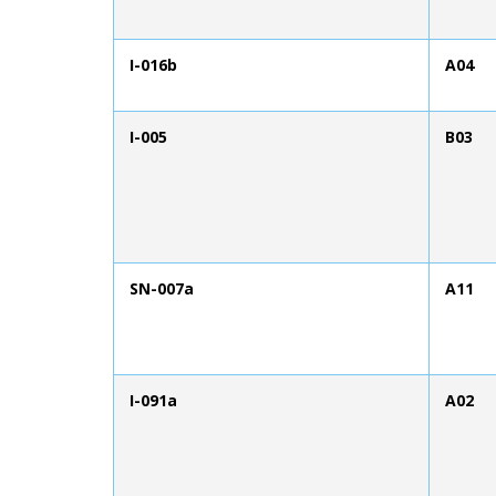
I-016b
A04
I-005
B03
SN-007a
A11
I-091a
A02