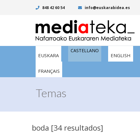
848 42 60 54
info@euskarabidea.es
CASTELLANO
EUSKARA
ENGLISH
FRANÇAIS
Temas
boda [34 resultados]